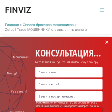
Перейти
FINVIZ
к
содержимому
Главная
Список брокеров мошенников
Zetbull Trade МОШЕННИКИ отзывы снять деньги
×
КОНСУЛЬТАЦИЯ...
Мошенник?
Бесплатная консультация по Вашему брокеру
Вывод?
Где деньги?
Нажимая кнопку "отправить", вы соглашаетесь с
политикой в отношении обработки персональных
данных
Блок счета?