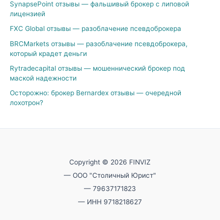
SynapsePoint отзывы — фальшивый брокер с липовой
лицензией
FXC Global отзывы — разоблачение псевдоброкера
BRCMarkets отзывы — разоблачение псевдоброкера,
который крадет деньги
Rytradecapital отзывы — мошеннический брокер под
маской надежности
Осторожно: брокер Bernardex отзывы — очередной
лохотрон?
Copyright © 2026 FINVIZ
— ООО "Столичный Юрист"
— 79637171823
— ИНН 9718218627