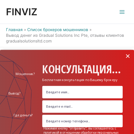
Перейти
FINVIZ
к
содержимому
Главная
Список брокеров мошенников
Вывод денег из Gradual Solutions Inc Pte, отзывы клиентов
gradualsolutionsltd.com
×
КОНСУЛЬТАЦИЯ...
Мошенник?
Бесплатная консультация по Вашему брокеру
Вывод?
Где деньги?
Нажимая кнопку "отправить", вы соглашаетесь с
политикой в отношении обработки персональных