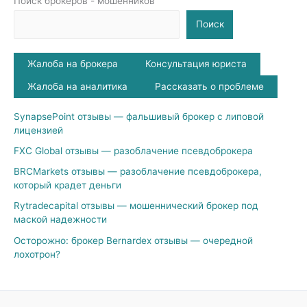
Поиск брокеров - мошенников
Поиск
Жалоба на брокера
Консультация юриста
Жалоба на аналитика
Рассказать о проблеме
SynapsePoint отзывы — фальшивый брокер с липовой
лицензией
FXC Global отзывы — разоблачение псевдоброкера
BRCMarkets отзывы — разоблачение псевдоброкера,
который крадет деньги
Rytradecapital отзывы — мошеннический брокер под
маской надежности
Осторожно: брокер Bernardex отзывы — очередной
лохотрон?