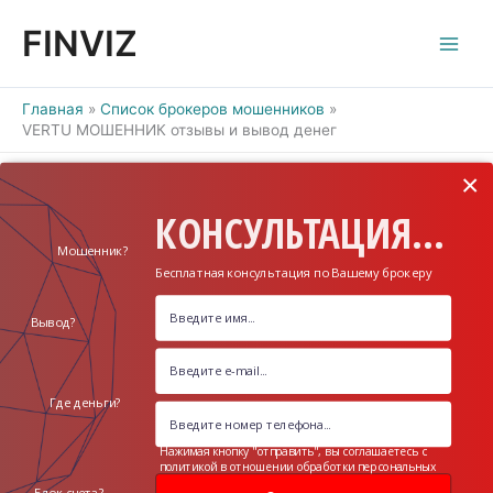
Перейти
FINVIZ
к
содержимому
Главная
Список брокеров мошенников
VERTU МОШЕННИК отзывы и вывод денег
×
КОНСУЛЬТАЦИЯ...
Мошенник?
Бесплатная консультация по Вашему брокеру
Вывод?
Где деньги?
Нажимая кнопку "отправить", вы соглашаетесь с
политикой в отношении обработки персональных
данных
Блок счета?