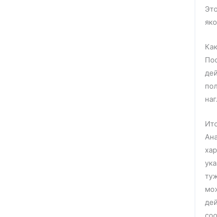
Это
яко
Как
Пос
дей
пол
наг
Ит
Ана
хар
ука
туж
мож
дей
со