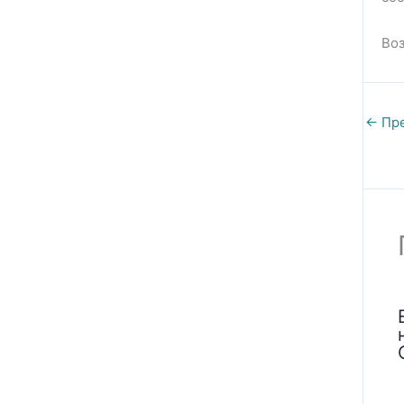
Во
←
Пре