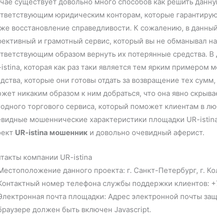
чае существует довольно много способов как решить данну
ответствующим юридическим конторам, которые гарантируют
же восстановление справедливости. К сожалению, в данны
ективный и грамотный сервис, который вы не обманывал н
тветствующим образом вернуть их потерянные средства. В 
istina, которая как раз таки является тем ярким примером
дства, которые они готовы отдать за возвращение тех сумм,
жет никаким образом к ним добраться, что она явно скрыв
одного торгового сервиса, который поможет клиентам в лю
видные мошеннические характеристики площадки UR-istina,
оект
UR-istina мошенник
и довольно очевидный аферист.
такты компании UR-istina
Местоположение данного проекта: г. Санкт-Петербург, г. Колп
Контактный номер телефона службы поддержки клиентов: +7 
Электронная почта площадки: Адрес электронной почты защ
браузере должен быть включен Javascript.