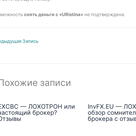
зможность
снять деньги
с «URistina»
не подтверждена.
дыдущая Запись
Похожие записи
EXCBC — ЛОХОТРОН или
InvFX.EU — ЛО
настоящий брокер?
обзор сомнител
Отзывы
брокера с отзы