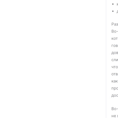
Раз
Во-
кот
гов
дов
сли
что
отв
как
про
до
Во-
не 