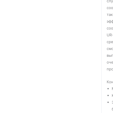
слу
со
так
эфф
соо
UR-
сре
смо
выг
оче
пр
Кон