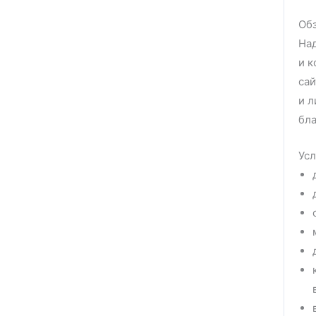
Обз
Над
и к
са
и л
бла
Усл