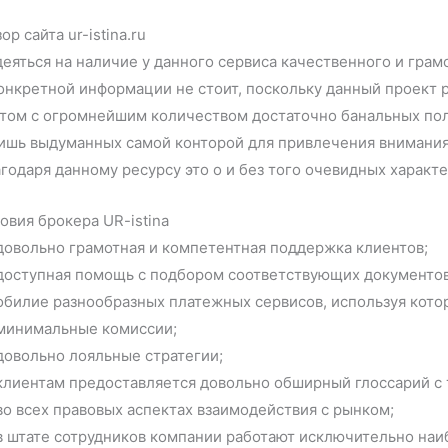
ор сайта ur-istina.ru
еяться на наличие у данного сервиса качественного и гра
онкретной информации не стоит, поскольку данный проект
йтом с огромнейшим количеством достаточно банальных по
ишь выдуманных самой конторой для привлечения внимания 
годаря данному ресурсу это о и без того очевидных характ
овия брокера UR-istina
довольно грамотная и компетентная поддержка клиентов;
доступная помощь с подбором соответствующих документов
обилие разнообразных платежных сервисов, используя кот
минимальные комиссии;
довольно лояльные стратегии;
клиентам предоставляется довольно обширный глоссарий с 
во всех правовых аспектах взаимодействия с рынком;
в штате сотрудников компании работают исключительно на