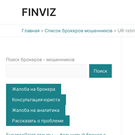
Перейти
FINVIZ
к
содержимому
Главная
Список брокеров мошенников
UR-isti
Поиск брокеров - мошенников
Поиск
Жалоба на брокера
Консультация юриста
Жалоба на аналитика
Рассказать о проблеме
SynapsePoint отзывы — фальшивый брокер с