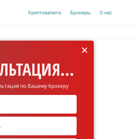
Криптовалюта
Брокеры
О нас
×
ЛЬТАЦИЯ...
льтация по Вашему брокеру