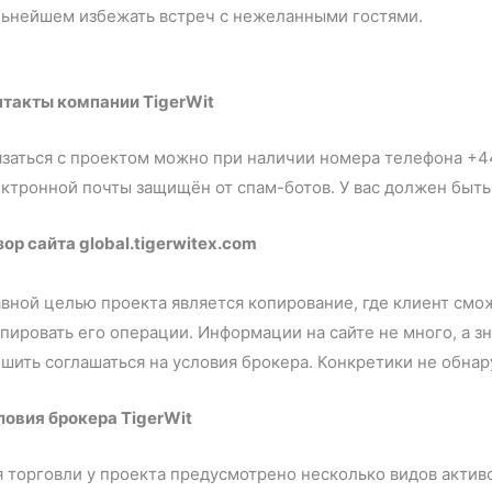
льнейшем избежать встреч с нежеланными гос
нтакты компании TigerWit
заться с проектом можно при наличии номера телефона +44
ектронной почты защищён от спам-ботов. У вас должен б
ор сайта global.tigerwitex.com
вной целью проекта является копирование, где клиент см
пировать его операции. Информации на сайте не много, а з
ешить соглашаться на условия брокера. Конкретик
ловия брокера TigerWit
 торговли у проекта предусмотрено несколько видов актив