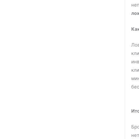
неп
ло
Как
Лов
кли
инв
кли
мин
бе
Ит
Бро
нет