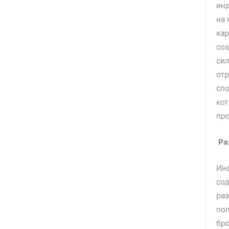
инд
на 
кар
соз
сил
отр
спо
кот
пр
Ра
Инф
сод
раз
поп
бро