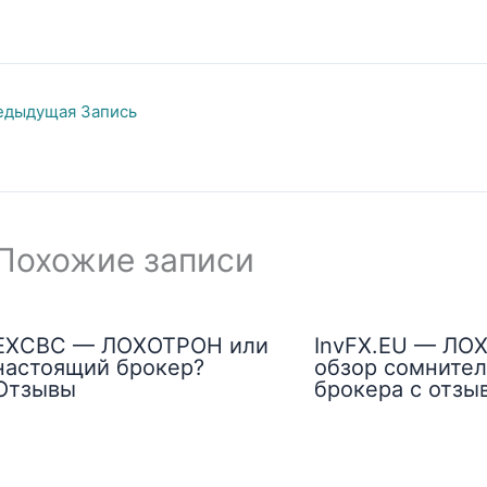
дыдущая Запись
Похожие записи
EXCBC — ЛОХОТРОН или
InvFX.EU — ЛО
настоящий брокер?
обзор сомнител
Отзывы
брокера с отзы