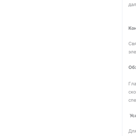
да
Ко
Свя
эл
Обз
Гла
ско
сп
Ус
Для