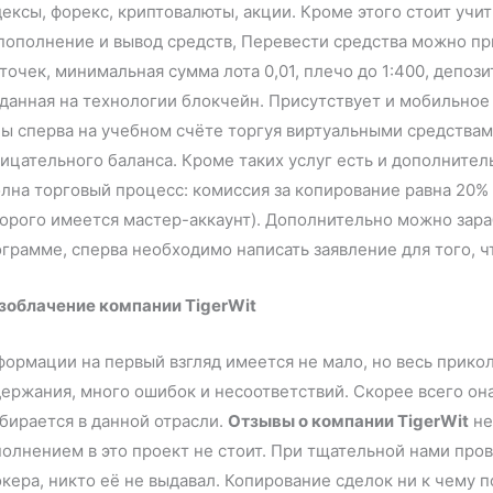
ексы, форекс, криптовалюты, акции. Кроме этого стоит уч
пополнение и вывод средств, Перевести средства можно п
точек, минимальная сумма лота 0,01, плечо до 1:400, депоз
данная на технологии блокчейн. Присутствует и мобильное
ы сперва на учебном счёте торгуя виртуальными средствами
ицательного баланса. Кроме таких услуг есть и дополните
лна торговый процесс: комиссия за копирование равна 20% 
орого имеется мастер-аккаунт). Дополнительно можно зара
ограмме, сперва необходимо написать заявление для того
зоблачение компании TigerWit
ормации на первый взгляд имеется не мало, но весь прикол
ержания, много ошибок и несоответствий. Скорее всего он
бирается в данной отрасли.
Отзывы о компании TigerWit
не
олнением в это проект не стоит. При тщательной нами пров
кера, никто её не выдавал. Копирование сделок ни к чему 