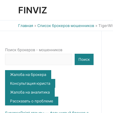
Перейти
FINVIZ
к
содержимому
Главная
Список брокеров мошенников
TigerW
Поиск брокеров - мошенников
Поиск
Жалоба на брокера
Консультация юриста
Жалоба на аналитика
Рассказать о проблеме
SynapsePoint отзывы — фальшивый брокер с