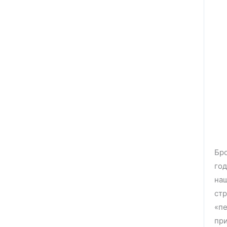
Бр
год
наш
стр
«пе
при