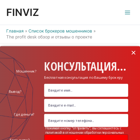
Перейти
FINVIZ
к
содержимому
Главная
Список брокеров мошенников
The profit desk обзор и отзывы о проекте
×
КОНСУЛЬТАЦИЯ...
Мошенник?
Бесплатная консультация по Вашему брокеру
Вывод?
Где деньги?
Нажимая кнопку "отправить", вы соглашаетесь с
политикой в отношении обработки персональных
данных
Блок счета?