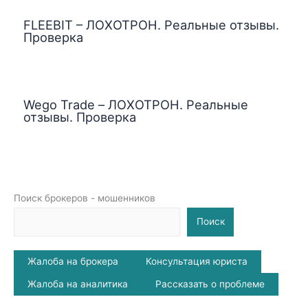
FLEEBIT – ЛОХОТРОН. Реальные отзывы.
Проверка
Wego Trade – ЛОХОТРОН. Реальные
отзывы. Проверка
Поиск брокеров - мошенников
Поиск
Жалоба на брокера
Консультация юриста
Жалоба на аналитика
Рассказать о проблеме