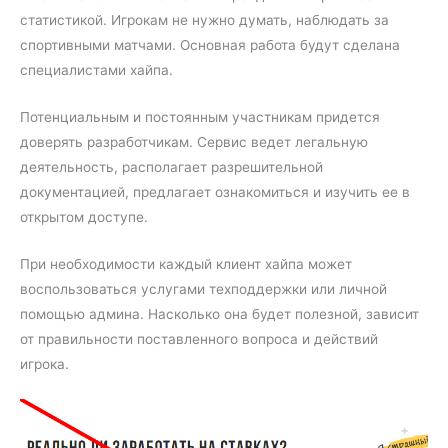
статистикой. Игрокам не нужно думать, наблюдать за
спортивными матчами. Основная работа будут сделана
специалистами хайпа.
Потенциальным и постоянным участникам придется
доверять разработчикам. Сервис ведет легальную
деятельность, располагает разрешительной
документацией, предлагает ознакомиться и изучить ее в
открытом доступе.
При необходимости каждый клиент хайпа может
воспользоваться услугами техподдержки или личной
помощью админа. Насколько она будет полезной, зависит
от правильности поставленного вопроса и действий
игрока.