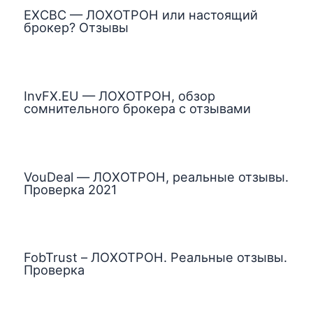
EXCBC — ЛОХОТРОН или настоящий
брокер? Отзывы
InvFX.EU — ЛОХОТРОН, обзор
сомнительного брокера с отзывами
VouDeal — ЛОХОТРОН, реальные отзывы.
Проверка 2021
FobTrust – ЛОХОТРОН. Реальные отзывы.
Проверка