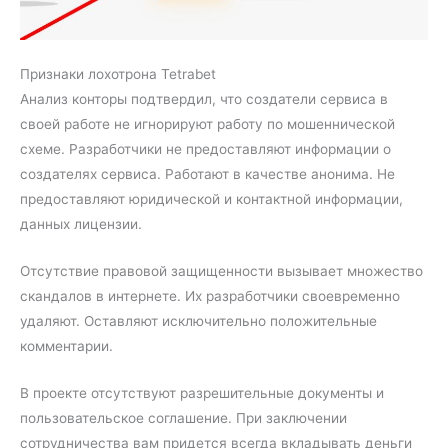
Признаки лохотрона Tetrabet
Анализ конторы подтвердил, что создатели сервиса в
своей работе не игнорируют работу по мошеннической
схеме. Разработчики не предоставляют информации о
создателях сервиса. Работают в качестве анонима. Не
предоставляют юридической и контактной информации,
данных лицензии.
Отсутствие правовой защищенности вызывает множество
скандалов в интернете. Их разработчики своевременно
удаляют. Оставляют исключительно положительные
комментарии.
В проекте отсутствуют разрешительные документы и
пользовательское соглашение. При заключении
сотрудничества вам придется всегда вкладывать деньги