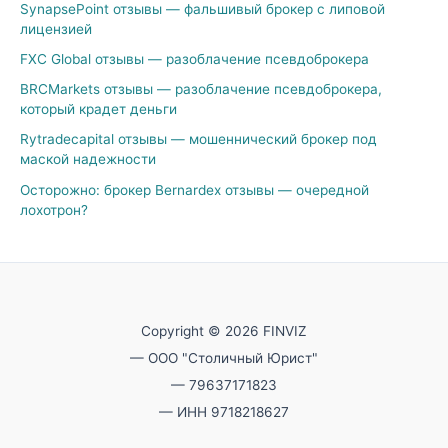
SynapsePoint отзывы — фальшивый брокер с липовой
лицензией
FXC Global отзывы — разоблачение псевдоброкера
BRCMarkets отзывы — разоблачение псевдоброкера,
который крадет деньги
Rytradecapital отзывы — мошеннический брокер под
маской надежности
Осторожно: брокер Bernardex отзывы — очередной
лохотрон?
Copyright © 2026 FINVIZ
— ООО "Столичный Юрист"
— 79637171823
— ИНН 9718218627