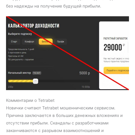
без надежды на получение будущей прибыли.
Комментарии о Tetrabet
Новички считают Tetrabet мошенническим сервисом.
Причина заключается в больших денежных вложениях и
отсутствии прибыли. Скандалы с разработчиками
заканчиваются с разрывом взаимоотношений и