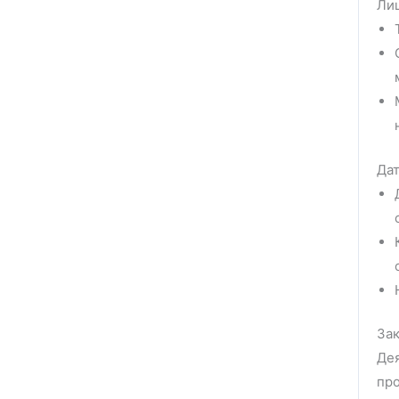
Ли
Дат
Зак
Дея
про