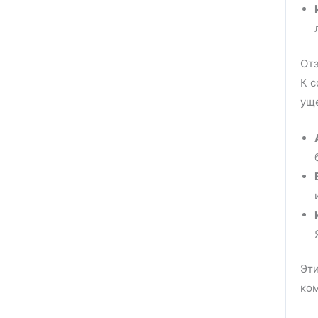
Отз
К с
уще
Эти
ком