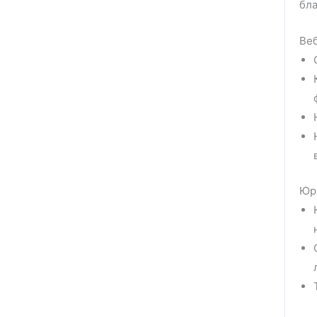
бл
Веб
Юр