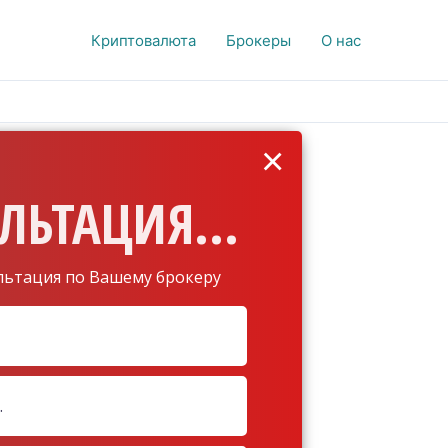
Криптовалюта
Брокеры
О нас
×
ЛЬТАЦИЯ...
льтация по Вашему брокеру