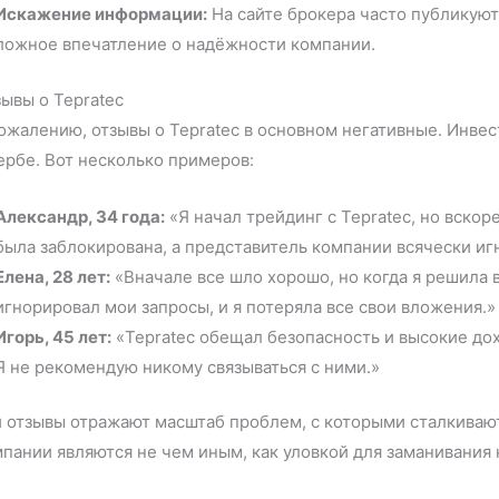
Искажение информации:
На сайте брокера часто публикуют
ложное впечатление о надёжности компании.
ывы о Tepratec
ожалению, отзывы о Tepratec в основном негативные. Инве
рбе. Вот несколько примеров:
Александр, 34 года:
«Я начал трейдинг с Tepratec, но вско
была заблокирована, а представитель компании всячески и
Елена, 28 лет:
«Вначале все шло хорошо, но когда я решила 
игнорировал мои запросы, и я потеряла все свои вложения.»
Игорь, 45 лет:
«Tepratec обещал безопасность и высокие дох
Я не рекомендую никому связываться с ними.»
 отзывы отражают масштаб проблем, с которыми сталкивают
пании являются не чем иным, как уловкой для заманивания 