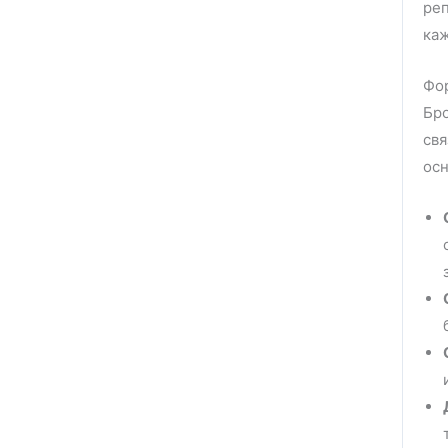
ре
каж
Фор
Бро
свя
ос