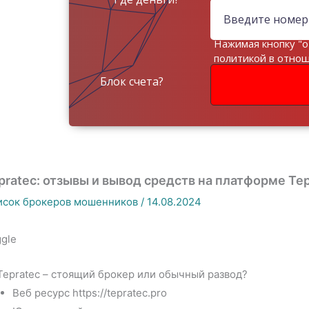
Нажимая кнопку "о
политикой в отно
данных
Блок счета?
pratec: отзывы и вывод средств на платформе Tep
исок брокеров мошенников
/
14.08.2024
gle
Tepratec – стоящий брокер или обычный развод?
Веб ресурс https://tepratec.pro