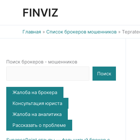
Перейти
FINVIZ
к
содержимому
Главная
Список брокеров мошенников
Teprate
Поиск брокеров - мошенников
Поиск
Жалоба на брокера
Консультация юриста
Жалоба на аналитика
Рассказать о проблеме
SynapsePoint отзывы — фальшивый брокер с