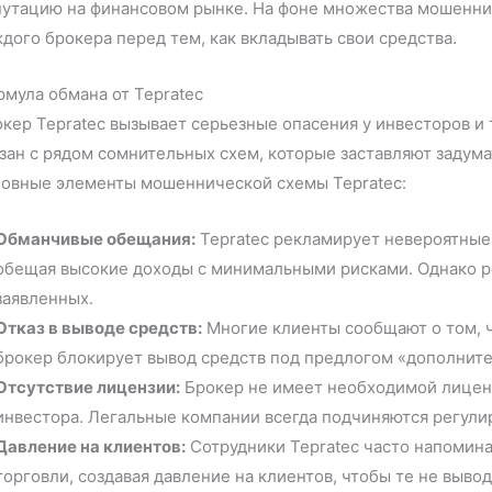
путацию на финансовом рынке. На фоне множества мошенни
дого брокера перед тем, как вкладывать свои средства.
мула обмана от Tepratec
кер Tepratec вызывает серьезные опасения у инвесторов и 
зан с рядом сомнительных схем, которые заставляют задума
новные элементы мошеннической схемы Tepratec:
Обманчивые обещания:
Tepratec рекламирует невероятные 
обещая высокие доходы с минимальными рисками. Однако р
заявленных.
Отказ в выводе средств:
Многие клиенты сообщают о том, ч
брокер блокирует вывод средств под предлогом «дополните
Отсутствие лицензии:
Брокер не имеет необходимой лиценз
инвестора. Легальные компании всегда подчиняются регули
Давление на клиентов:
Сотрудники Tepratec часто напомин
торговли, создавая давление на клиентов, чтобы те не вывод