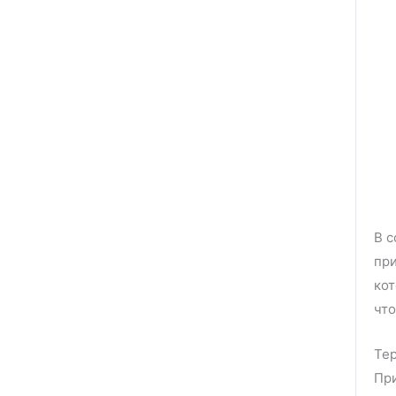
В с
пр
кот
что
Tep
При