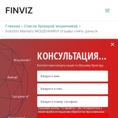
Перейти
FINVIZ
к
содержимому
Главная
Список брокеров мошенников
Solution Markets МОШЕННИКИ отзывы снять деньги
×
КОНСУЛЬТАЦИЯ...
Мошенник?
Бесплатная консультация по Вашему брокеру
Вывод?
Где деньги?
Нажимая кнопку "отправить", вы соглашаетесь с
политикой в отношении обработки персональных
данных
Блок счета?