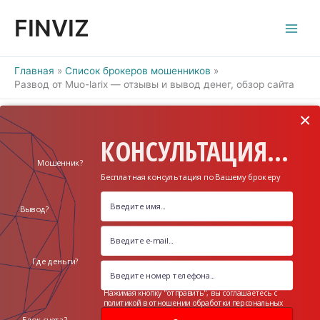
Перейти
FINVIZ
к
содержимому
Главная
Список брокеров мошенников
Развод от Muo-larix — отзывы и вывод денег, обзор сайта
×
КОНСУЛЬТАЦИЯ...
Мошенник?
Бесплатная консультация по Вашему брокеру
Вывод?
Где деньги?
Нажимая кнопку "отправить", вы соглашаетесь с
политикой в отношении обработки персональных
данных
Блок счета?