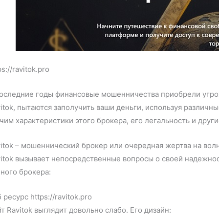
ps://ravitok.pro
последние годы финансовые мошенничества приобрели угр
itok, пытаются заполучить ваши деньги, используя различн
чим характеристики этого брокера, его легальность и друг
itok – мошеннический брокер или очередная жертва на вол
itok вызывает непосредственные вопросы о своей надежно
ного брокера:
 ресурс https://ravitok.pro
т Ravitok выглядит довольно слабо. Его дизайн: