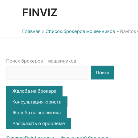
Перейти
FINVIZ
к
содержимому
Главная
Список брокеров мошенников
Ravitok
Поиск брокеров - мошенников
Поиск
Жалоба на брокера
Консультация юриста
Жалоба на аналитика
Рассказать о проблеме
SynapsePoint отзывы — фальшивый брокер с