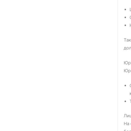
Так
до
Юр
Юри
Ли
На 