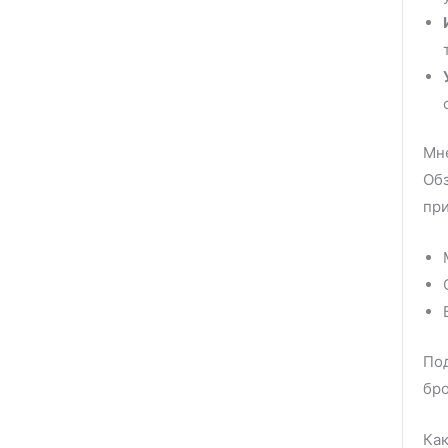
Мне
Обз
пр
Под
бро
Как