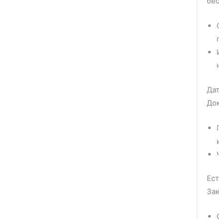
бес
Дат
Дом
Ест
Зак