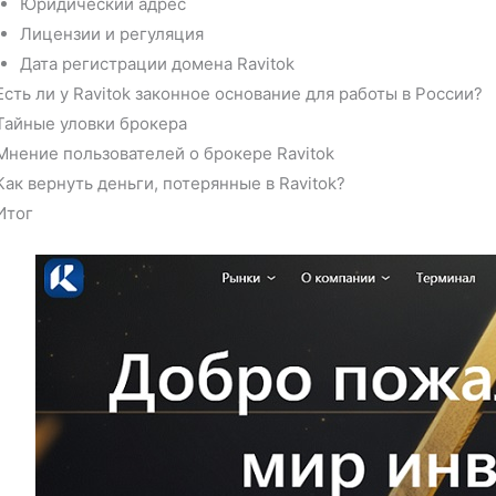
Юридический адрес
Лицензии и регуляция
Дата регистрации домена Ravitok
Есть ли у Ravitok законное основание для работы в России?
Тайные уловки брокера
Мнение пользователей о брокере Ravitok
Как вернуть деньги, потерянные в Ravitok?
Итог