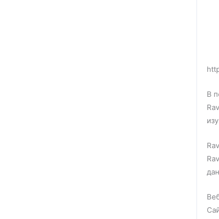
htt
В 
Rav
изу
Rav
Rav
дан
Веб
Сай