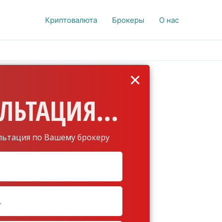
Криптовалюта
Брокеры
О нас
×
ЛЬТАЦИЯ...
льтация по Вашему брокеру