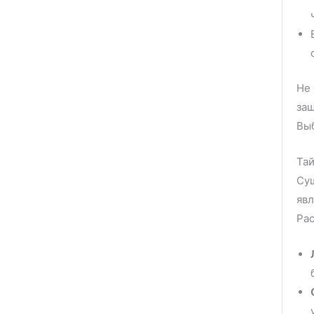
Не 
защ
Вы
Та
Сущ
явл
Ра