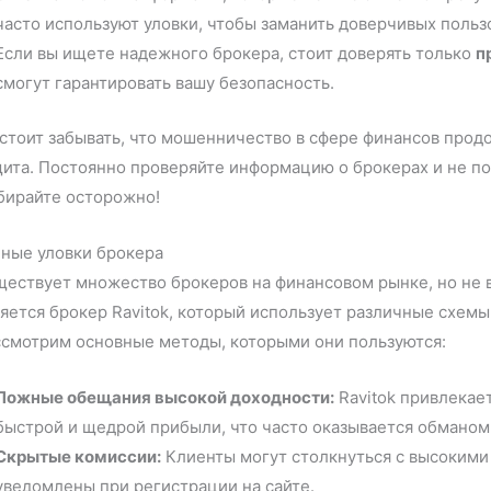
часто используют уловки, чтобы заманить доверчивых польз
Если вы ищете надежного брокера, стоит доверять только
п
смогут гарантировать вашу безопасность.
стоит забывать, что мошенничество в сфере финансов продо
ита. Постоянно проверяйте информацию о брокерах и не по
бирайте осторожно!
йные уловки брокера
ествует множество брокеров на финансовом рынке, но не в
яется брокер Ravitok, который использует различные схемы 
ссмотрим основные методы, которыми они пользуются:
Ложные обещания высокой доходности:
Ravitok привлека
быстрой и щедрой прибыли, что часто оказывается обманом
Скрытые комиссии:
Клиенты могут столкнуться с высокими 
уведомлены при регистрации на сайте.