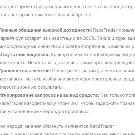
ана, которые стоит разоблачить для того, чтобы предостер
тоды, которые применяет данный брокер:
Ложные обещания высокой доходности:
RaceTrader привле
гарантируя возврат на инвестиции до 200%. Такие цифры выз
высокодоходные инвестиции всегда сопряжены с высоким р
Отсутствие лицензии:
Брокер не имеет необходимых лицензи
надежность. Инвесторы, доверяясь таким организациям, рис
Давление на клиентов:
После регистрации у клиентов начи
настаивают на том, чтобы они внесли дополнительные средст
инвестиционные результаты.
Игнорирование запросов на вывод средств:
Как только пол
RaceTrader находит массу «причин», чтобы задержать транз
или установление «периодов проверки».
ос народа: мнения обманутых клиентов RaceTrader
ывы о RaceTrader в сети в основном негативные. Многие кл