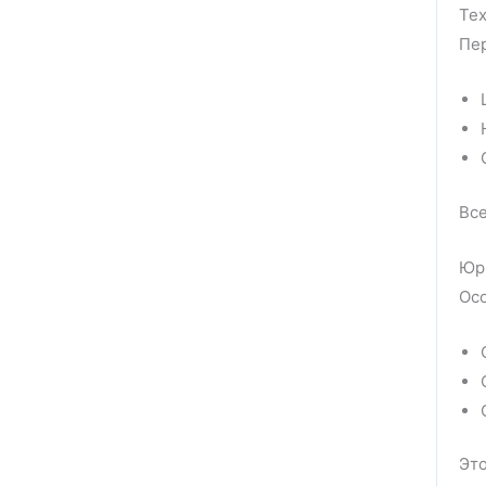
Тех
Пер
Все
Юр
Осо
Это