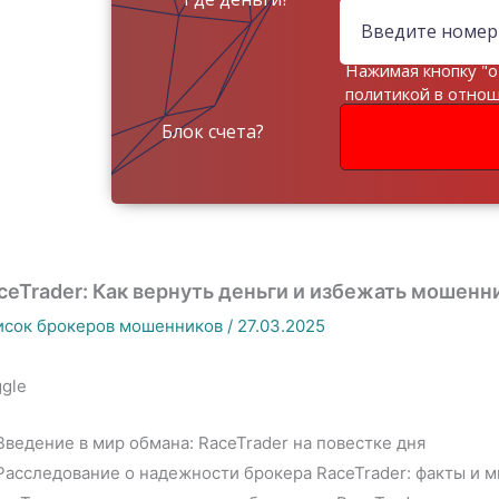
Нажимая кнопку "о
политикой в отно
данных
Блок счета?
ceTrader: Как вернуть деньги и избежать мошенн
исок брокеров мошенников
/
27.03.2025
gle
Введение в мир обмана: RaceTrader на повестке дня
Расследование о надежности брокера RaceTrader: факты и 