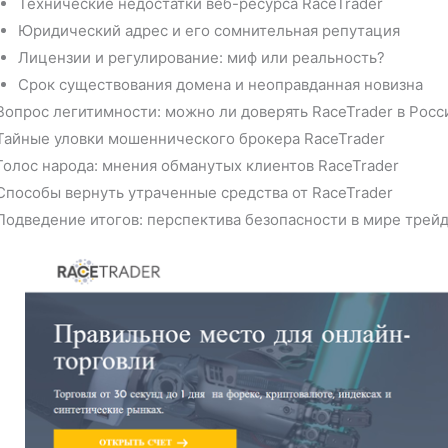
Технические недостатки веб-ресурса RaceTrader
Юридический адрес и его сомнительная репутация
Лицензии и регулирование: миф или реальность?
Срок существования домена и неоправданная новизна
Вопрос легитимности: можно ли доверять RaceTrader в Росс
Тайные уловки мошеннического брокера RaceTrader
Голос народа: мнения обманутых клиентов RaceTrader
Способы вернуть утраченные средства от RaceTrader
Подведение итогов: перспектива безопасности в мире трей