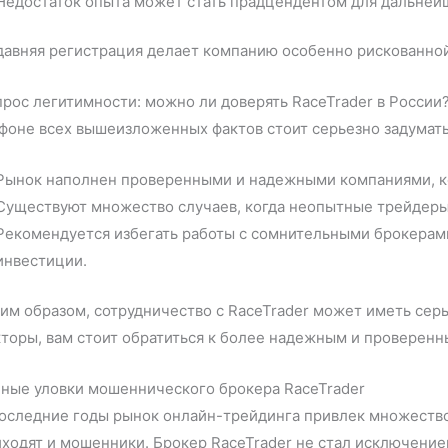
Недостаток опыта может стать прадцендентом для дальней
авняя регистрация делает компанию особенно рискованной
рос легитимности: можно ли доверять RaceTrader в России
фоне всех вышеизложенных фактов стоит серьезно задуматьс
Рынок наполнен проверенными и надежными компаниями, к
Существуют множество случаев, когда неопытные трейдеры 
Рекомендуется избегать работы с сомнительными брокерами
инвестиции.
им образом, сотрудничество с RaceTrader может иметь сер
торы, вам стоит обратиться к более надежным и проверен
йные уловки мошеннического брокера RaceTrader
оследние годы рынок онлайн-трейдинга привлек множество
ходят и мошенники. Брокер RaceTrader не стал исключение