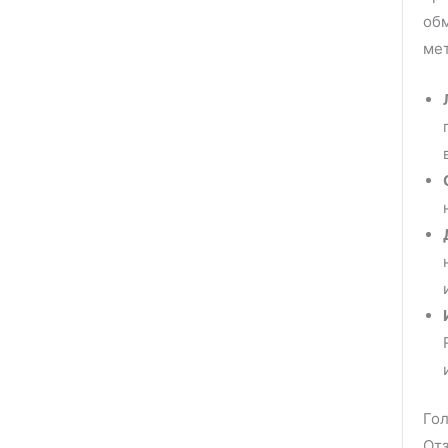
обм
ме
Гол
Отз