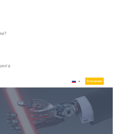
ии?
динга