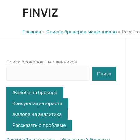
Перейти
FINVIZ
к
содержимому
Главная
Список брокеров мошенников
RaceTra
Поиск брокеров - мошенников
Поиск
Жалоба на брокера
Консультация юриста
Жалоба на аналитика
Рассказать о проблеме
SynapsePoint отзывы — фальшивый брокер с