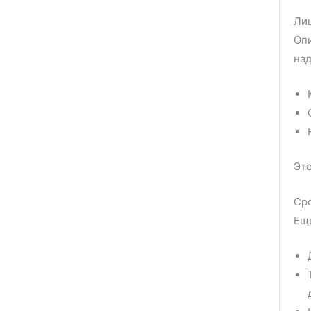
Лиц
Опи
на
Это
Сро
Еще