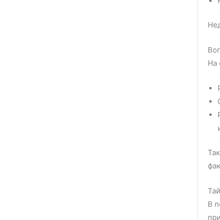
Нед
Воп
На 
Так
фак
Та
В п
при