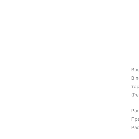
Вве
В п
тор
(Ре
Рас
Пре
Рас