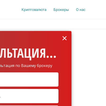
Криптовалюта
Брокеры
О нас
×
ЛЬТАЦИЯ...
льтация по Вашему брокеру