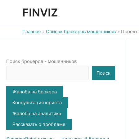
Перейти
FINVIZ
к
содержимому
Главная
Список брокеров мошенников
Проект 
Поиск брокеров - мошенников
Поиск
Жалоба на брокера
Консультация юриста
Жалоба на аналитика
Рассказать о проблеме
SynapsePoint отзывы — фальшивый брокер с