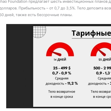
hao Foundation предлагает шесть инвестиционных планов 
долларов. Прибыльность – от 0,7 до 3,5%. Тело депозита во
50 дней, также есть бессрочные планы.