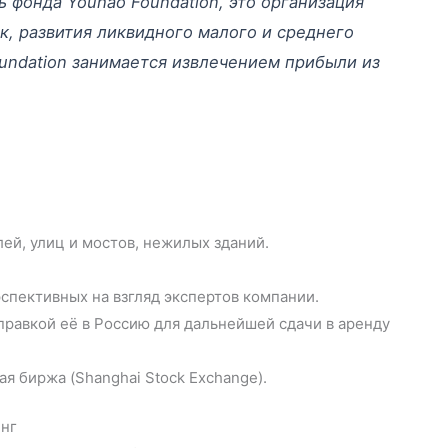
ь фонда Youhao Foundation, это организация
к, развития ликвидного малого и среднего
Foundation занимается извлечением прибыли из
ей, улиц и мостов, нежилых зданий.
спективных на взгляд экспертов компании.
правкой её в Россию для дальнейшей сдачи в аренду
я биржа (Shanghai Stock Exchange).
нг