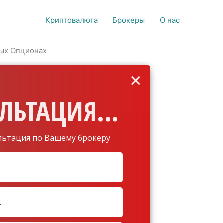
Криптовалюта
Брокеры
О нас
ных Опционах
×
ЛЬТАЦИЯ...
льтация по Вашему брокеру