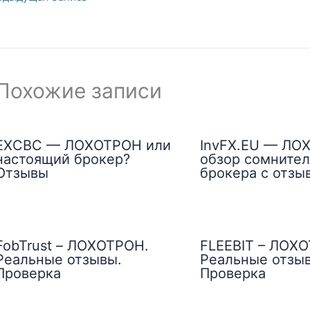
Похожие записи
EXCBC — ЛОХОТРОН или
InvFX.EU — ЛО
настоящий брокер?
обзор сомнител
Отзывы
брокера с отзы
FobTrust – ЛОХОТРОН.
FLEEBIT – ЛОХ
Реальные отзывы.
Реальные отзы
Проверка
Проверка