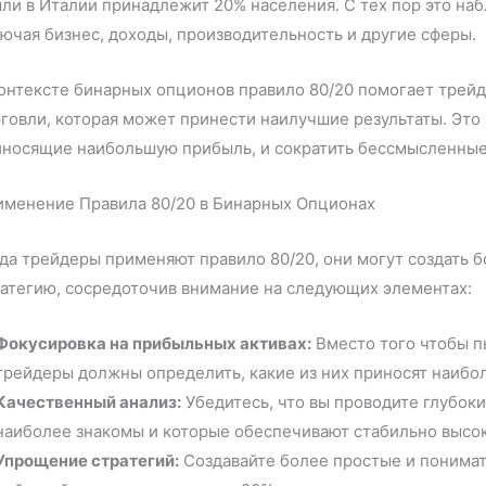
ли в Италии принадлежит 20% населения. С тех пор это на
ючая бизнес, доходы, производительность и другие сферы.
онтексте бинарных опционов правило 80/20 помогает трей
говли, которая может принести наилучшие результаты. Это
носящие наибольшую прибыль, и сократить бессмысленные у
именение Правила 80/20 в Бинарных Опционах
да трейдеры применяют правило 80/20, они могут создать
атегию, сосредоточив внимание на следующих элементах:
Фокусировка на прибыльных активах:
Вместо того чтобы п
трейдеры должны определить, какие из них приносят наибол
Качественный анализ:
Убедитесь, что вы проводите глубоки
наиболее знакомы и которые обеспечивают стабильно высок
Упрощение стратегий:
Создавайте более простые и понимат