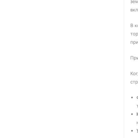
зем
вкл
В к
тор
при
Пр
Ког
стр