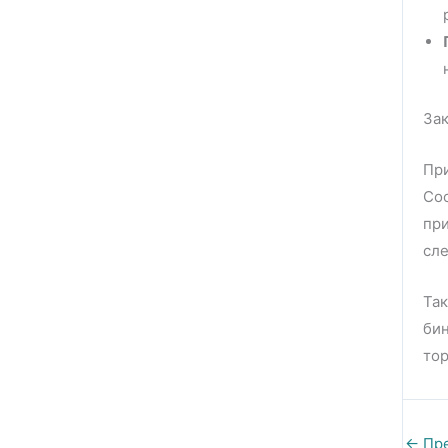
За
При
Сос
при
сле
Так
бин
тор
←
Пре