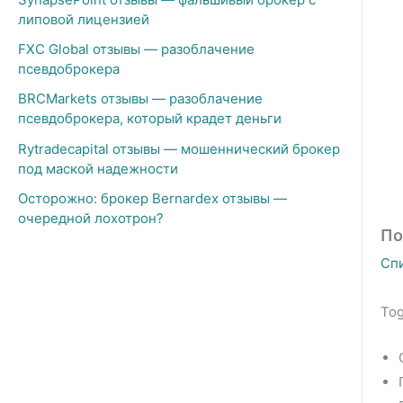
липовой лицензией
FXC Global отзывы — разоблачение
псевдоброкера
BRCMarkets отзывы — разоблачение
псевдоброкера, который крадет деньги
Rytradecapital отзывы — мошеннический брокер
под маской надежности
Осторожно: брокер Bernardex отзывы —
очередной лохотрон?
По
Сп
Tog