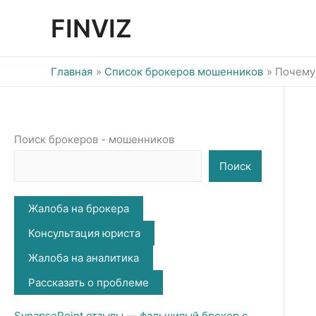
Перейти
FINVIZ
к
содержимому
Главная
Список брокеров мошенников
Почему
Поиск брокеров - мошенников
Поиск
Жалоба на брокера
Консультация юриста
Жалоба на аналитика
Рассказать о проблеме
SynapsePoint отзывы — фальшивый брокер с