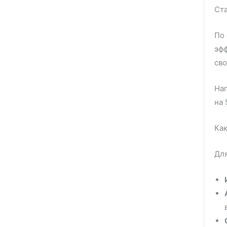
Ста
По 
эфф
сво
Нап
на 
Как
Для