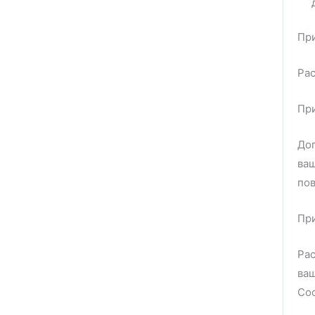
Пр
Ра
При
Доп
ваш
по
Пр
Рас
ваш
Сос