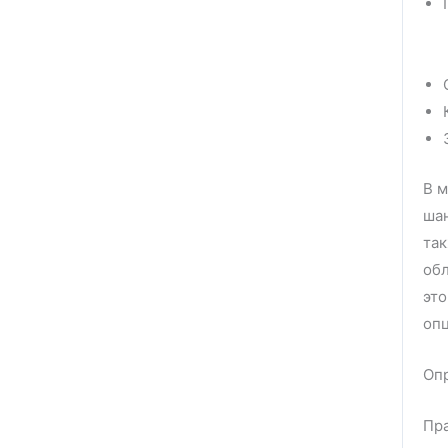
В м
шан
так
обл
это
оп
Опр
Пра