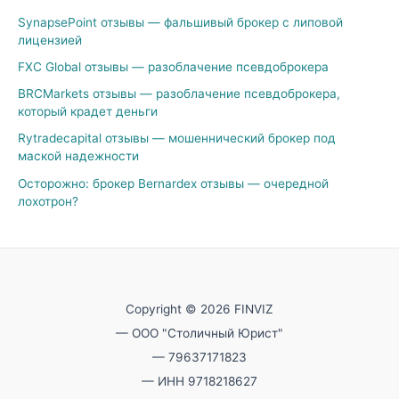
SynapsePoint отзывы — фальшивый брокер с липовой
лицензией
FXC Global отзывы — разоблачение псевдоброкера
BRCMarkets отзывы — разоблачение псевдоброкера,
который крадет деньги
Rytradecapital отзывы — мошеннический брокер под
маской надежности
Осторожно: брокер Bernardex отзывы — очередной
лохотрон?
Copyright © 2026 FINVIZ
— ООО "Столичный Юрист"
— 79637171823
— ИНН 9718218627