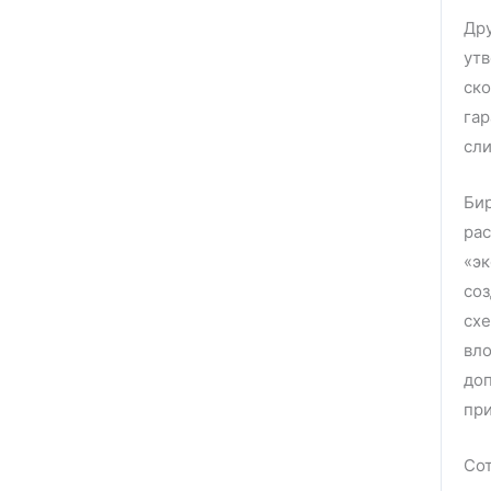
Др
утв
ск
га
сл
Би
ра
«э
соз
сх
вл
доп
при
Со