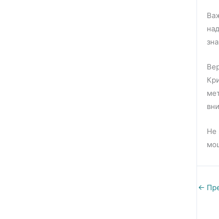
Важ
на
зна
Ве
Кри
ме
вн
Не
мош
←
Пре