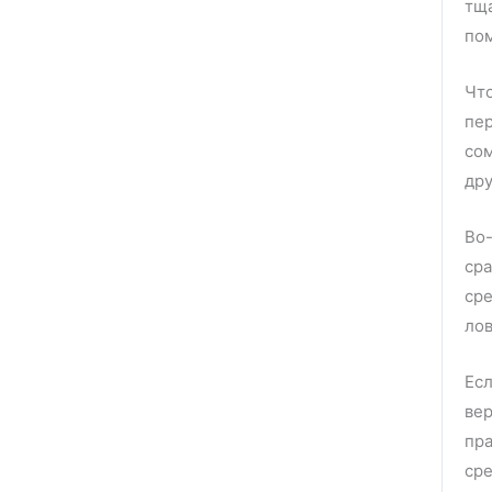
тщ
пом
Чт
пе
сом
дру
Во
ср
ср
ло
Есл
ве
пра
сре