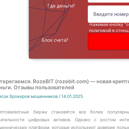
Где деньги?
Нажимая кнопку "о
политикой в отно
данных
Блок счета?
терегаемся. RozeBIT (rozebit.com) — новая крип
ньги. Отзывы пользователей
исок брокеров мошенников
/
14.01.2025
иптовалютные биржи становятся все более популярн
латильности цифровых активов. Однако с ростом инте
еннических платформ, которые используют доверие пользо