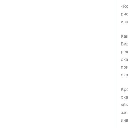
«Ro
ри
исп
Ка
Бир
ре
ока
пр
ока
Кр
ок
уб
за
инв