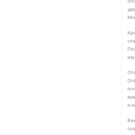
от
уд
Мош
Кро
со
По
изу
От
От
по
вы
и н
Ва
со