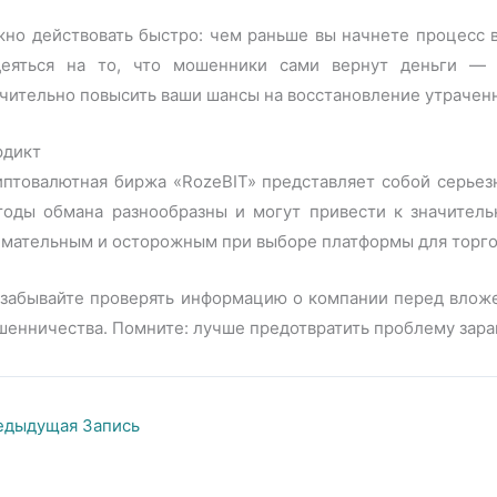
но действовать быстро: чем раньше вы начнете процесс в
деяться на то, что мошенники сами вернут деньги — 
чительно повысить ваши шансы на восстановление утраченн
рдикт
птовалютная биржа «RozeBIT» представляет собой серьезн
тоды обмана разнообразны и могут привести к значител
имательным и осторожным при выборе платформы для торго
 забывайте проверять информацию о компании перед вложе
енничества. Помните: лучше предотвратить проблему заран
дыдущая Запись