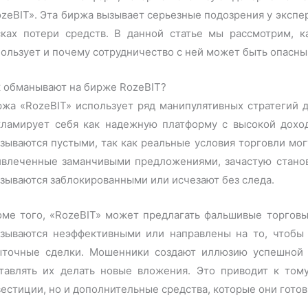
zeBIT». Эта биржа вызывает серьезные подозрения у экспе
сках потери средств. В данной статье мы рассмотрим, к
ользует и почему сотрудничество с ней может быть опасны
к обманывают на бирже RozeBIT?
жа «RozeBIT» использует ряд манипулятивных стратегий д
кламирует себя как надежную платформу с высокой дохо
зываются пустыми, так как реальные условия торговли мог
ивлеченные заманчивыми предложениями, зачастую станов
зываются заблокированными или исчезают без следа.
оме того, «RozeBIT» может предлагать фальшивые торговы
азываются неэффективными или направлены на то, чтобы 
ыточные сделки. Мошенники создают иллюзию успешной т
ставлять их делать новые вложения. Это приводит к том
естиции, но и дополнительные средства, которые они гото