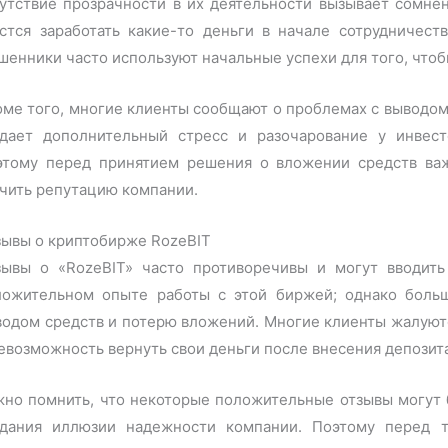
сутствие прозрачности в их деятельности вызывает сомне
астся заработать какие-то деньги в начале сотрудничест
енники часто используют начальные успехи для того, чтоб
ме того, многие клиенты сообщают о проблемах с выводом
здает дополнительный стресс и разочарование у инвест
этому перед принятием решения о вложении средств важ
чить репутацию компании.
зывы о криптобирже RozeBIT
зывы о «RozeBIT» часто противоречивы и могут вводить
ложительном опыте работы с этой биржей; однако больш
водом средств и потерю вложений. Многие клиенты жалуют
евозможность вернуть свои деньги после внесения депозит
жно помнить, что некоторые положительные отзывы могут
здания иллюзии надежности компании. Поэтому перед т