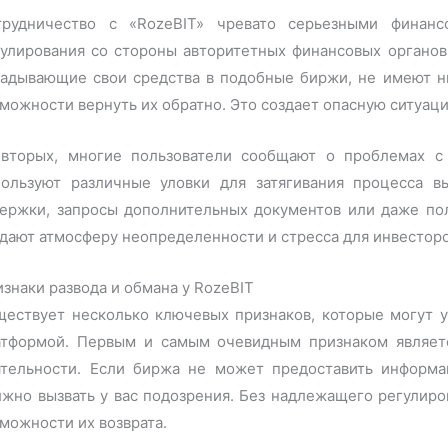
трудничество с «RozeBIT» чревато серьезными финанс
гулирования со стороны авторитетных финансовых органов
ладывающие свои средства в подобные биржи, не имеют ни
можности вернуть их обратно. Это создает опасную ситуаци
-вторых, многие пользователи сообщают о проблемах с 
пользуют различные уловки для затягивания процесса в
держки, запросы дополнительных документов или даже пол
дают атмосферу неопределенности и стресса для инвесторо
знаки развода и обмана у RozeBIT
ществует несколько ключевых признаков, которые могут у
атформой. Первым и самым очевидным признаком являетс
ятельности. Если биржа не может предоставить информа
жно вызвать у вас подозрения. Без надлежащего регулиро
можности их возврата.