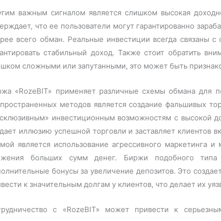
угим важным сигналом является слишком высокая доходн
ерждает, что ее пользователи могут гарантированно зараб
орее всего обман. Реальные инвестиции всегда связаны с
рантировать стабильный доход. Также стоит обратить вни
ишком сложными или запутанными, это может быть признак
ржа «RozeBIT» применяет различные схемы обмана для по
спространенных методов является создание фальшивых тор
ксклюзивным» инвестиционным возможностям с высокой до
дает иллюзию успешной торговли и заставляет клиентов в
емой является использование агрессивного маркетинга и
ожения больших сумм денег. Биржи подобного типа 
олнительные бонусы за увеличение депозитов. Это создае
вести к значительным долгам у клиентов, что делает их у
трудничество с «RozeBIT» может привести к серьезны