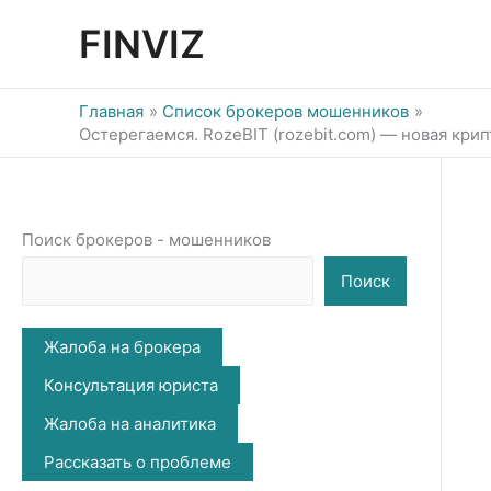
Перейти
FINVIZ
к
содержимому
Главная
Список брокеров мошенников
Остерегаемся. RozeBIT (rozebit.com) — новая кри
Поиск брокеров - мошенников
Поиск
Жалоба на брокера
Консультация юриста
Жалоба на аналитика
Рассказать о проблеме