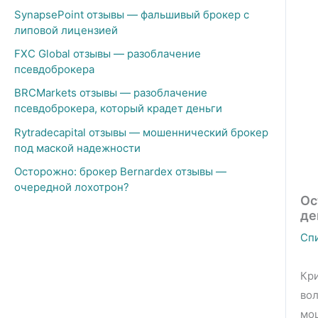
SynapsePoint отзывы — фальшивый брокер с
липовой лицензией
FXC Global отзывы — разоблачение
псевдоброкера
BRCMarkets отзывы — разоблачение
псевдоброкера, который крадет деньги
Rytradecapital отзывы — мошеннический брокер
под маской надежности
Осторожно: брокер Bernardex отзывы —
очередной лохотрон?
Ос
де
Сп
Кр
во
мош