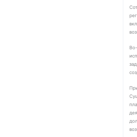
Со
ре
вк
воз
Во
ис
за
соз
При
Су
пл
де
дол
воз