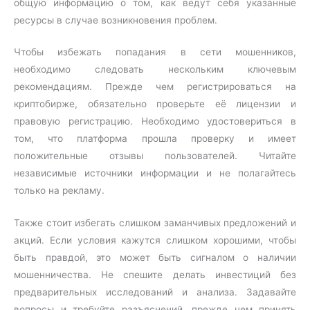
общую информацию о том, как ведут себя указанные
ресурсы в случае возникновения проблем.
Чтобы избежать попадания в сети мошенников,
необходимо следовать нескольким ключевым
рекомендациям. Прежде чем регистрироваться на
криптобирже, обязательно проверьте её лицензии и
правовую регистрацию. Необходимо удостовериться в
том, что платформа прошла проверку и имеет
положительные отзывы пользователей. Читайте
независимые источники информации и не полагайтесь
только на рекламу.
Также стоит избегать слишком заманчивых предложений и
акций. Если условия кажутся слишком хорошими, чтобы
быть правдой, это может быть сигналом о наличии
мошенничества. Не спешите делать инвестиций без
предварительных исследований и анализа. Задавайте
вопросы и требуйте разъяснений, прежде чем принять