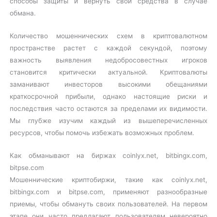
способы защиты и вернуть свои средства в случае
обмана.
Количество мошеннических схем в криптовалютном
пространстве растет с каждой секундой, поэтому
важность выявления недобросовестных игроков
становится критически актуальной. Криптовалюты
заманивают инвесторов высокими обещаниями
краткосрочной прибыли, однако настоящие риски и
последствия часто остаются за пределами их видимости.
Мы глубже изучим каждый из вышеперечисленных
ресурсов, чтобы помочь избежать возможных проблем.
Как обманывают на биржах coinlyx.net, bitbingx.com,
bitpse.com
Мошеннические криптобиржи, такие как coinlyx.net,
bitbingx.com и bitpse.com, применяют разнообразные
приемы, чтобы обмануть своих пользователей. На первом
этапе они часто предлагают пользователям невероятно