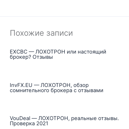
Похожие записи
EXCBC — ЛОХОТРОН или настоящий
брокер? Отзывы
InvFX.EU — ЛОХОТРОН, обзор
сомнительного брокера с отзывами
VouDeal — ЛОХОТРОН, реальные отзывы.
Проверка 2021