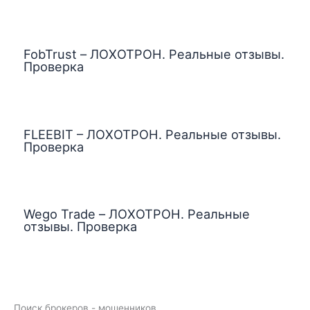
FobTrust – ЛОХОТРОН. Реальные отзывы.
Проверка
FLEEBIT – ЛОХОТРОН. Реальные отзывы.
Проверка
Wego Trade – ЛОХОТРОН. Реальные
отзывы. Проверка
Поиск брокеров - мошенников