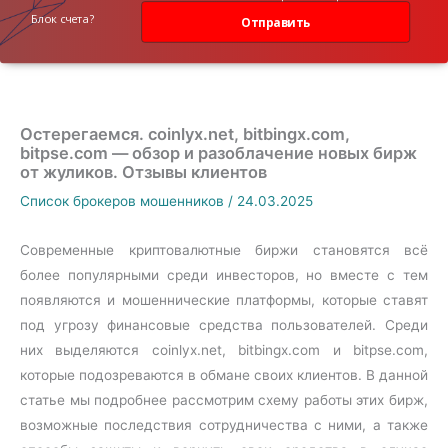
данных
Блок счета?
Отправить
Остерегаемся. coinlyx.net, bitbingx.com,
bitpse.com — обзор и разоблачение новых бирж
от жуликов. Отзывы клиентов
Список брокеров мошенников
/
24.03.2025
Современные криптовалютные биржи становятся всё
более популярными среди инвесторов, но вместе с тем
появляются и мошеннические платформы, которые ставят
под угрозу финансовые средства пользователей. Среди
них выделяются coinlyx.net, bitbingx.com и bitpse.com,
которые подозреваются в обмане своих клиентов. В данной
статье мы подробнее рассмотрим схему работы этих бирж,
возможные последствия сотрудничества с ними, а также