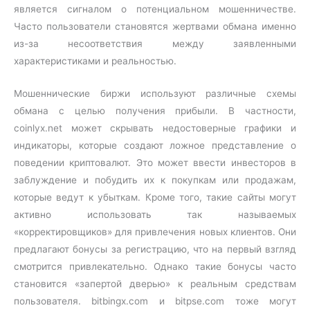
является сигналом о потенциальном мошенничестве.
Часто пользователи становятся жертвами обмана именно
из-за несоответствия между заявленными
характеристиками и реальностью.
Мошеннические биржи используют различные схемы
обмана с целью получения прибыли. В частности,
coinlyx.net может скрывать недостоверные графики и
индикаторы, которые создают ложное представление о
поведении криптовалют. Это может ввести инвесторов в
заблуждение и побудить их к покупкам или продажам,
которые ведут к убыткам. Кроме того, такие сайты могут
активно использовать так называемых
«корректировщиков» для привлечения новых клиентов. Они
предлагают бонусы за регистрацию, что на первый взгляд
смотрится привлекательно. Однако такие бонусы часто
становится «запертой дверью» к реальным средствам
пользователя. bitbingx.com и bitpse.com тоже могут