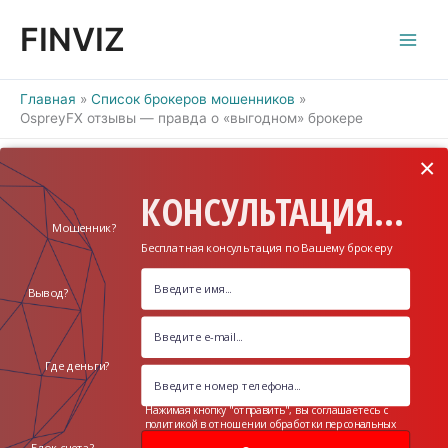
Перейти
FINVIZ
к
содержимому
Главная
Список брокеров мошенников
OspreyFX отзывы — правда о «выгодном» брокере
×
КОНСУЛЬТАЦИЯ...
Мошенник?
Бесплатная консультация по Вашему брокеру
Вывод?
Где деньги?
Нажимая кнопку "отправить", вы соглашаетесь с
политикой в отношении обработки персональных
данных
Блок счета?