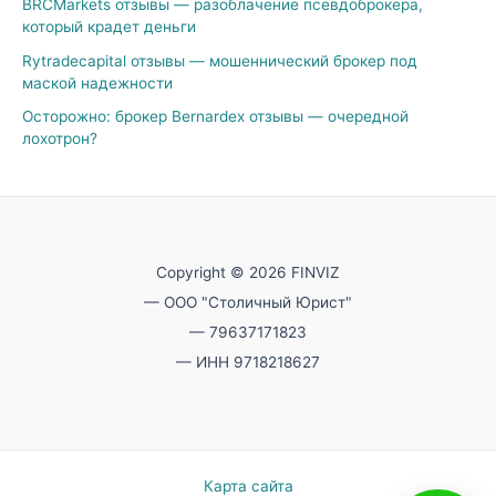
BRCMarkets отзывы — разоблачение псевдоброкера,
который крадет деньги
Rytradecapital отзывы — мошеннический брокер под
маской надежности
Осторожно: брокер Bernardex отзывы — очередной
лохотрон?
Copyright © 2026 FINVIZ
— ООО "Столичный Юрист"
— 79637171823
— ИНН 9718218627
Карта сайта