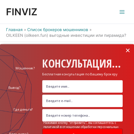
Перейти
FINVIZ
к
содержимому
Главная
Список брокеров мошенников
OILKEEN (oilkeen.fun) выгодные инвестиции или пирамида?
×
КОНСУЛЬТАЦИЯ...
Мошенник?
Бесплатная консультация по Вашему брокеру
Вывод?
Где деньги?
Нажимая кнопку "отправить", вы соглашаетесь с
политикой в отношении обработки персональных
данных
Блок счета?