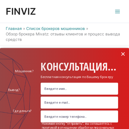
Перейти
FINVIZ
к
содержимому
Главная
Список брокеров мошенников
Обзор брокера Mivatz: отзывы клиентов и процесс вывода
средств
×
КОНСУЛЬТАЦИЯ...
Мошенник?
Бесплатная консультация по Вашему брокеру
Вывод?
Где деньги?
Нажимая кнопку "отправить", вы соглашаетесь с
политикой в отношении обработки персональных