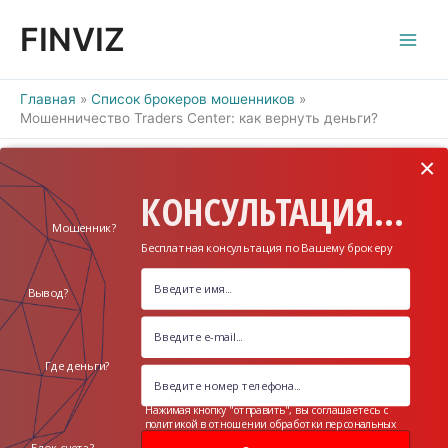
Перейти
FINVIZ
к
содержимому
Главная
Список брокеров мошенников
Мошенничество Traders Center: как вернуть деньги?
×
КОНСУЛЬТАЦИЯ...
Мошенник?
Бесплатная консультация по Вашему брокеру
Вывод?
Где деньги?
Нажимая кнопку "отправить", вы соглашаетесь с
политикой в отношении обработки персональных
данных
Блок счета?