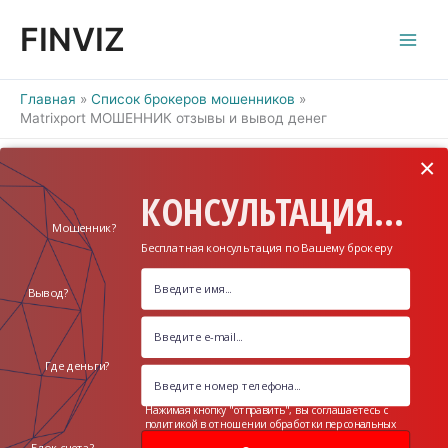
Перейти
FINVIZ
к
содержимому
Главная
Список брокеров мошенников
Matrixport МОШЕННИК отзывы и вывод денег
×
КОНСУЛЬТАЦИЯ...
Мошенник?
Бесплатная консультация по Вашему брокеру
Вывод?
Где деньги?
Нажимая кнопку "отправить", вы соглашаетесь с
политикой в отношении обработки персональных
данных
Блок счета?