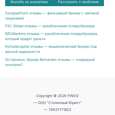
Жалоба на аналитика
Рассказать о проблеме
SynapsePoint отзывы — фальшивый брокер с липовой
лицензией
FXC Global отзывы — разоблачение псевдоброкера
BRCMarkets отзывы — разоблачение псевдоброкера,
который крадет деньги
Rytradecapital отзывы — мошеннический брокер под
маской надежности
Осторожно: брокер Bernardex отзывы — очередной
лохотрон?
Copyright © 2026 FINVIZ
— ООО "Столичный Юрист"
— 79637171823