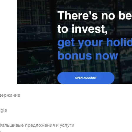
держание
gle
Фальшивые предложения и услуги