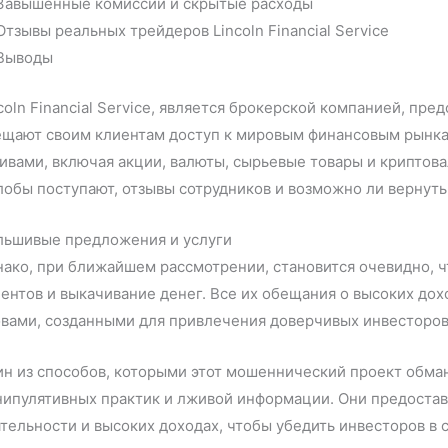
Завышенные комиссии и скрытые расходы
Отзывы реальных трейдеров Lincoln Financial Service
Выводы
coln Financial Service, является брокерской компанией, п
ещают своим клиентам доступ к мировым финансовым рынка
ивами, включая акции, валюты, сырьевые товары и криптов
обы поступают, отзывы сотрудников и возможно ли вернуть
льшивые предложения и услуги
ако, при ближайшем рассмотрении, становится очевидно, ч
ентов и выкачивание денег. Все их обещания о высоких до
вами, созданными для привлечения доверчивых инвесторов
н из способов, которыми этот мошеннический проект обман
нипулятивных практик и лживой информации. Они предоста
тельности и высоких доходах, чтобы убедить инвесторов в 