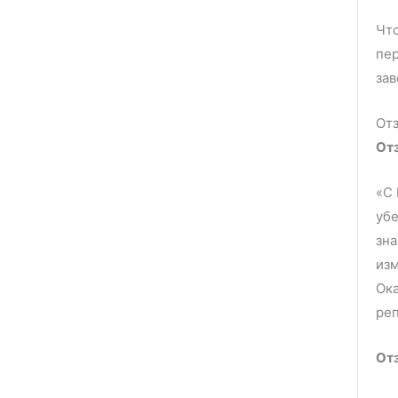
Что
пер
за
Отз
От
«С 
убе
зна
изм
Ока
ре
От