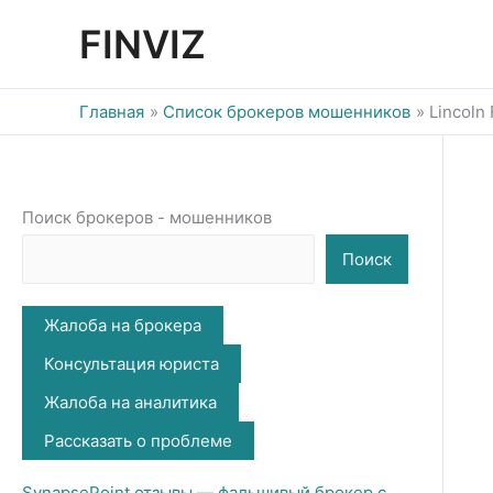
Перейти
FINVIZ
к
содержимому
Главная
Список брокеров мошенников
Lincoln
Поиск брокеров - мошенников
Поиск
Жалоба на брокера
Консультация юриста
Жалоба на аналитика
Рассказать о проблеме
SynapsePoint отзывы — фальшивый брокер с