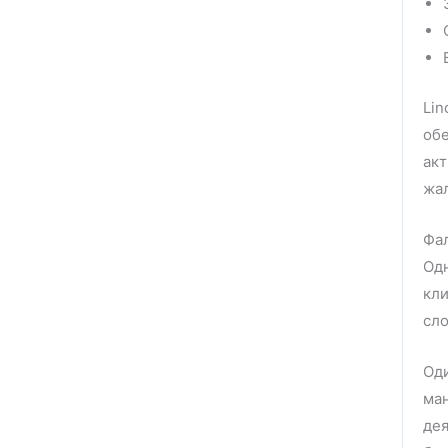
Lin
об
акт
жал
Фа
Одн
кли
сло
Оди
ма
дея