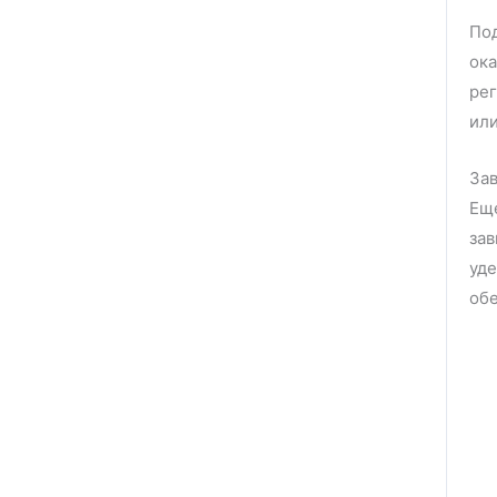
По
ока
рег
ил
За
Еще
зав
уде
обе