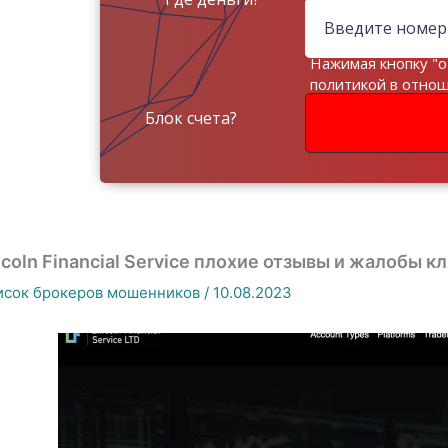
Нажимая кнопку "о
политикой в отно
данных
Блок счета?
ncoln Financial Service плохие отзывы и жалобы к
исок брокеров мошенников
/
10.08.2023