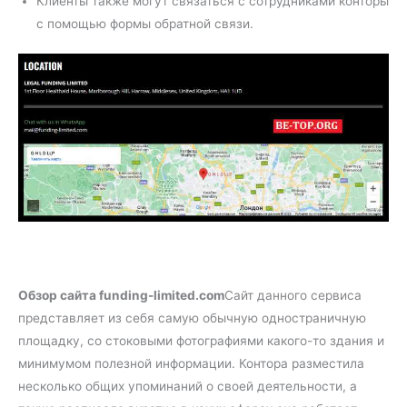
Клиенты также могут связаться с сотрудниками конторы
с помощью формы обратной связи.
Обзор сайта funding-limited.com
Сайт данного сервиса
представляет из себя самую обычную одностраничную
площадку, со стоковыми фотографиями какого-то здания и
минимумом полезной информации. Контора разместила
несколько общих упоминаний о своей деятельности, а