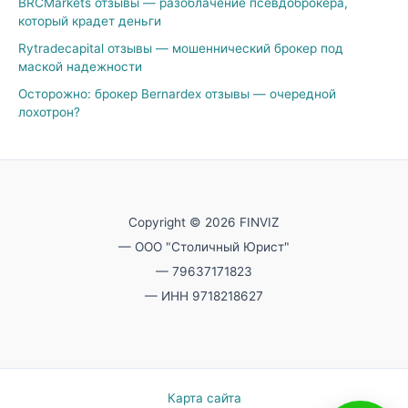
BRCMarkets отзывы — разоблачение псевдоброкера,
который крадет деньги
Rytradecapital отзывы — мошеннический брокер под
маской надежности
Осторожно: брокер Bernardex отзывы — очередной
лохотрон?
Copyright © 2026 FINVIZ
— ООО "Столичный Юрист"
— 79637171823
— ИНН 9718218627
Карта сайта