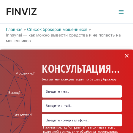
Перейти
FINVIZ
к
содержимому
Главная
Список брокеров мошенников
Innsynai — как можно вывести средства и не попасть на
мошенников
×
КОНСУЛЬТАЦИЯ...
Мошенник?
Бесплатная консультация по Вашему брокеру
Вывод?
Где деньги?
Нажимая кнопку "отправить", вы соглашаетесь с
политикой в отношении обработки персональных