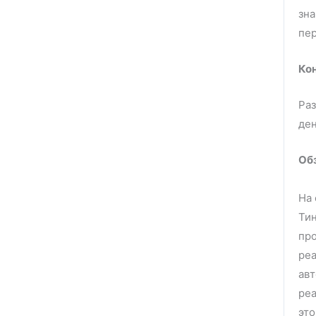
зн
п
Ко
Раз
ден
Обз
На 
Тин
про
реа
авт
реа
это