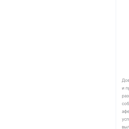
Дов
и п
раз
соб
афе
усп
выл