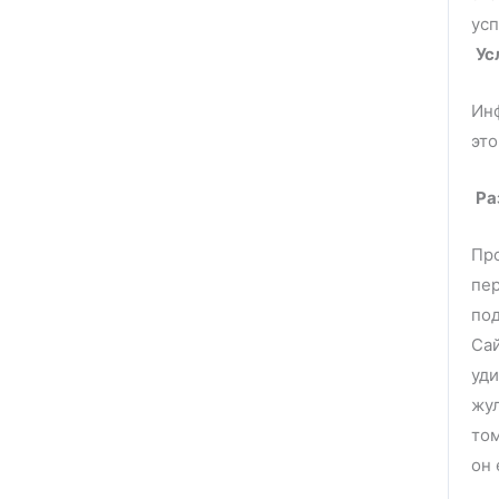
у
Ус
Инф
это
Ра
Про
пер
под
Сай
уди
жул
том
он 