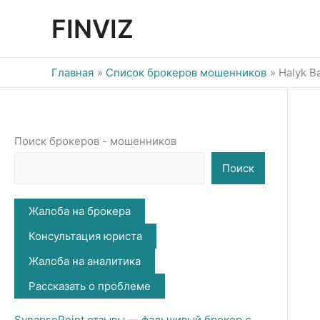
Перейти
FINVIZ
к
содержимому
Главная
Список брокеров мошенников
Halyk 
Поиск брокеров - мошенников
Поиск
Жалоба на брокера
Консультация юриста
Жалоба на аналитика
Рассказать о проблеме
SynapsePoint отзывы — фальшивый брокер с