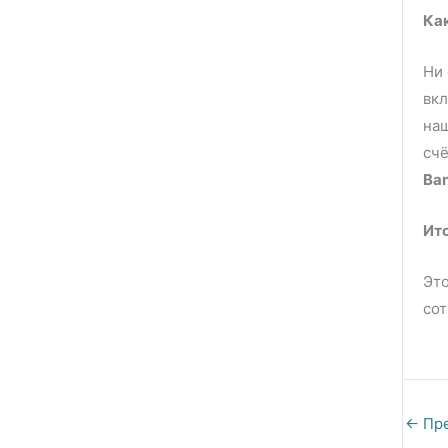
Как
Ни 
вкл
наш
счё
Ba
Ит
Это
сот
←
Пре