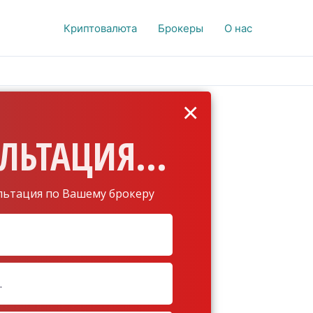
Криптовалюта
Брокеры
О нас
×
ЛЬТАЦИЯ...
льтация по Вашему брокеру