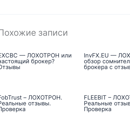
Похожие записи
EXCBC — ЛОХОТРОН или
InvFX.EU — ЛО
настоящий брокер?
обзор сомнител
Отзывы
брокера с отзы
FobTrust – ЛОХОТРОН.
FLEEBIT – ЛОХ
Реальные отзывы.
Реальные отзы
Проверка
Проверка