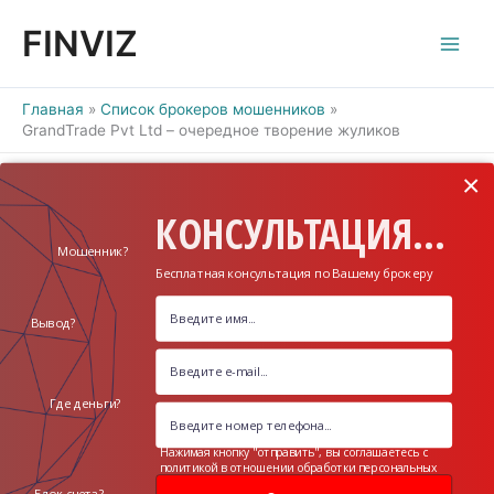
Перейти
FINVIZ
к
содержимому
Главная
Список брокеров мошенников
GrandTrade Pvt Ltd – очередное творение жуликов
×
КОНСУЛЬТАЦИЯ...
Мошенник?
Бесплатная консультация по Вашему брокеру
Вывод?
Где деньги?
Нажимая кнопку "отправить", вы соглашаетесь с
политикой в отношении обработки персональных
данных
Блок счета?