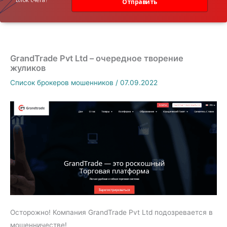
Отправить
GrandTrade Pvt Ltd – очередное творение
жуликов
Список брокеров мошенников
/
07.09.2022
Осторожно! Компания GrandTrade Pvt Ltd подозревается в
мошенничестве!