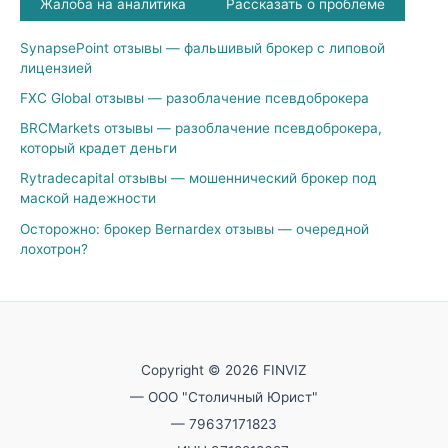
Жалоба на аналитика
Рассказать о проблеме
SynapsePoint отзывы — фальшивый брокер с липовой
лицензией
FXC Global отзывы — разоблачение псевдоброкера
BRCMarkets отзывы — разоблачение псевдоброкера,
который крадет деньги
Rytradecapital отзывы — мошеннический брокер под
маской надежности
Осторожно: брокер Bernardex отзывы — очередной
лохотрон?
Copyright © 2026 FINVIZ
— ООО "Столичный Юрист"
— 79637171823