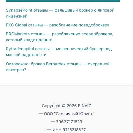
SynapsePoint отзывы — фальшивый брокер с липовой
лицензией
FXC Global отзывы — разоблачение псевдоброкера
BRCMarkets отзывы — разоблачение псевдоброкера,
который крадет деньги
Rytradecapital отзывы — мошеннический брокер под
маской надежности
Осторожно: брокер Bernardex отзывы — очередной
лохотрон?
Copyright © 2026 FINVIZ
— ООО "Столичный Юрист"
— 79637171823
— ИНН 9718218627