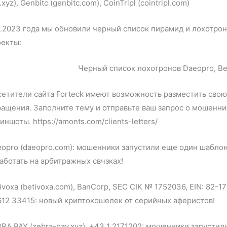
.xyz), Genbitc (genbitc.com), CoinTripl (cointripl.com)
1.2023 года мы обновили черный список пирамид и лохотр
оекты:
етители сайта Forteck имеют возможность разместить свою
ащения. Заполните тему и отправьте ваш запрос о мошенн
иншоты. https://amonts.com/clients-letters/
eopro (daeopro.com): мошенники запустили еще один шабл
аботать на арбитражных свчзках!
ivoxa (betivoxa.com), BanCorp, SEC CIK № 1752036, EIN: 82-
12 33415: новый криптокошелек от серийных аферистов!
RA PAY (zebra-pay.xyz), +43 1 2171202: мошенники запуст