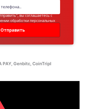
тправить", вы соглашаетесь с
шении обработки персональных
Отправить
PAY, Genbitc, CoinTripl