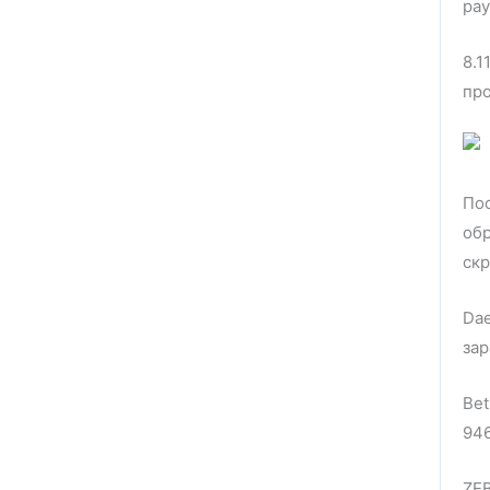
pay
8.1
пр
Пос
обр
скр
Da
зар
Bet
946
ZEB