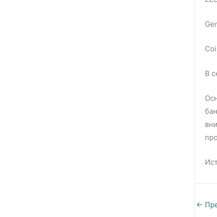
Gen
Coi
В с
Осн
бан
вни
про
Ист
←
Пре