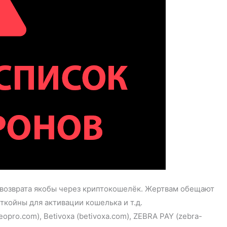
 возврата якобы через криптокошелёк. Жертвам обещают
койны для активации кошелька и т.д.
ro.com), Betivoxa (betivoxa.com), ZEBRA PAY (zebra-