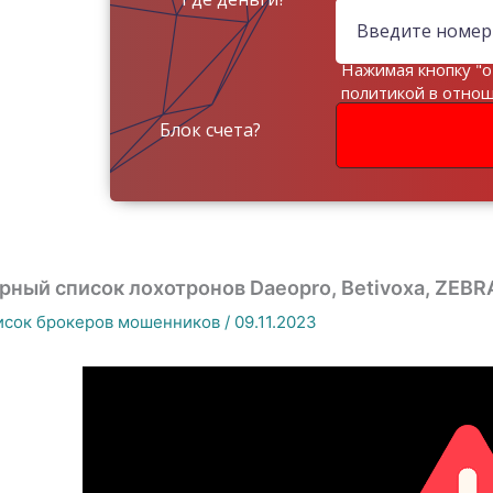
Нажимая кнопку "о
политикой в отно
данных
Блок счета?
рный список лохотронов Daeopro, Betivoxa, ZEBRA 
исок брокеров мошенников
/
09.11.2023