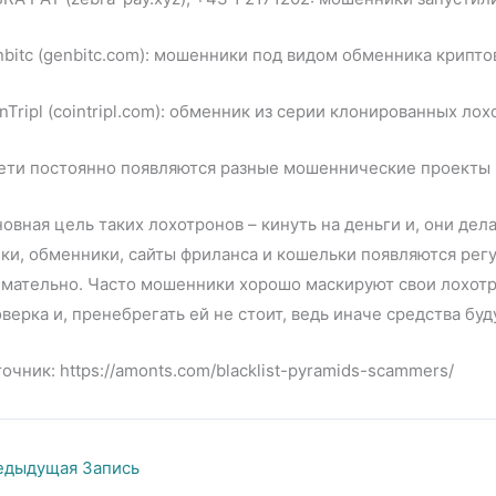
bitc (genbitc.com): мошенники под видом обменника крипто
nTripl (cointripl.com): обменник из серии клонированных ло
ети постоянно появляются разные мошеннические проекты и
овная цель таких лохотронов – кинуть на деньги и, они де
ки, обменники, сайты фриланса и кошельки появляются регу
мательно. Часто мошенники хорошо маскируют свои лохотр
верка и, пренебрегать ей не стоит, ведь иначе средства буд
очник: https://amonts.com/blacklist-pyramids-scammers/
дыдущая Запись