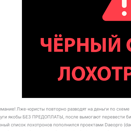
мание! Лже-юристы повторно разводят на деньги по схеме
уги якобы БЕЗ ПРЕДОПЛАТЫ, после вымогают перевести бит
ный список лохотронов пополнился проектами Daeopro (daeop