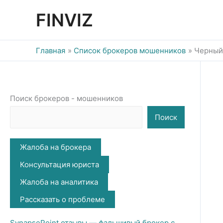
Перейти
FINVIZ
к
содержимому
Главная
Список брокеров мошенников
Черный 
Поиск брокеров - мошенников
Поиск
Жалоба на брокера
Консультация юриста
Жалоба на аналитика
Рассказать о проблеме
SynapsePoint отзывы — фальшивый брокер с