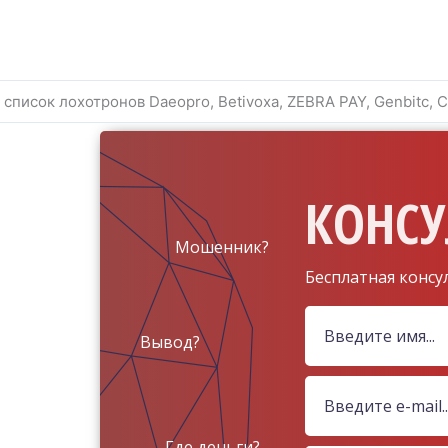
список лохотронов Daeopro, Betivoxa, ZEBRA PAY, Genbitc, Co
КОНСУ
Мошенник?
Бесплатная консу
Вывод?
Где деньги?