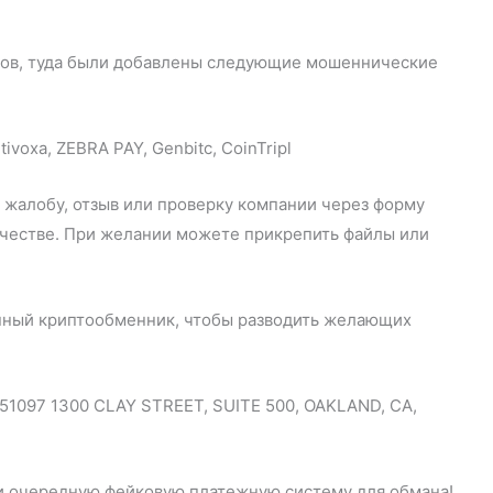
онов, туда были добавлены следующие мошеннические
 жалобу, отзыв или проверку компании через форму
ичестве. При желании можете прикрепить файлы или
онный криптообменник, чтобы разводить желающих
1751097 1300 CLAY STREET, SUITE 500, OAKLAND, CA,
или очередную фейковую платежную систему для обмана!