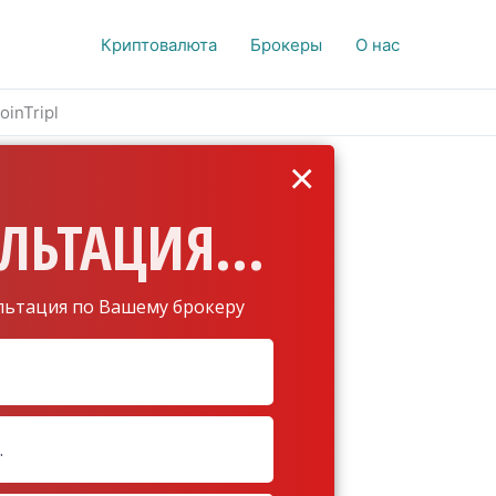
Криптовалюта
Брокеры
О нас
inTripl
×
ЛЬТАЦИЯ...
льтация по Вашему брокеру