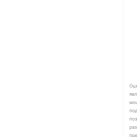
Оце
явл
мош
под
по
раз
пре