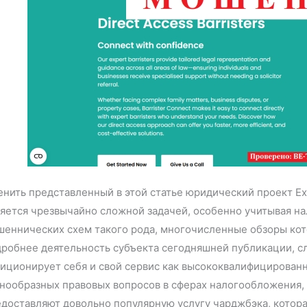
нить представленный в этой статье юридический проект Exp
яется чрезвычайно сложной задачей, особенно учитывая на
еннических схем такого рода, многочисленные обзоры кото
робнее деятельность субъекта сегодняшней публикации, сле
зиционирует себя и свой сервис как высококвалифицирова
нообразных правовых вопросов в сферах налогообложения, 
доставляют довольно популярную услугу чарджбэка, котора