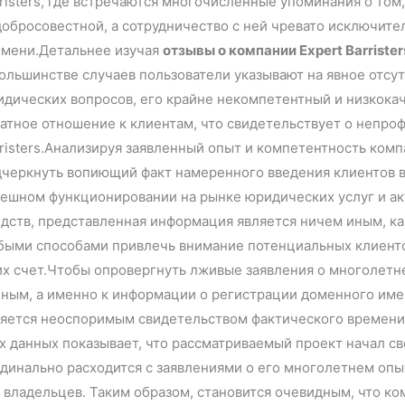
risters, где встречаются многочисленные упоминания о том
обросовестной, а сотрудничество с ней чревато исключите
емени.Детальнее изучая
отзывы о компании Expert Barrister
ольшинстве случаев пользователи указывают на явное отсу
дических вопросов, его крайне некомпетентный и низкока
атное отношение к клиентам, что свидетельствует о непро
risters.Анализируя заявленный опыт и компетентность ком
черкнуть вопиющий факт намеренного введения клиентов в
ешном функционировании на рынке юридических услуг и ак
дств, представленная информация является ничем иным, к
быми способами привлечь внимание потенциальных клиенто
их счет.Чтобы опровергнуть лживые заявления о многолетн
ным, а именно к информации о регистрации доменного имен
ляется неоспоримым свидетельством фактического времени
х данных показывает, что рассматриваемый проект начал св
динально расходится с заявлениями о его многолетнем опы
 владельцев. Таким образом, становится очевидным, что 