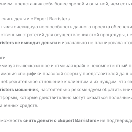
нием, представляя себя более зрелой и опытной, чем есть 
 снять деньги с Expert Barristers
тывая очевидную неспособность данного проекта обеспечи
ственных стратегий для осуществления этой процедуры, не
risters не выводит деньги
и изначально не планировала этог
оги
ммируя вышесказанное и отмечая крайне некомпетентный по
имания специфики правовой сферы у представителей данног
небрежительное отношение к клиентам и их нуждам, что яв
risters мошенник
, настоятельно рекомендуем обратить вн
тформы, которые действительно могут оказаться полезными
аченных средств.
зможность
снять деньги
с «Expert Barristers»
не подтвержд