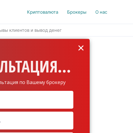
Криптовалюта
Брокеры
О нас
ывы клиентов и вывод денег
×
ЛЬТАЦИЯ...
льтация по Вашему брокеру