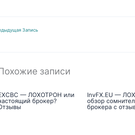
дыдущая Запись
Похожие записи
EXCBC — ЛОХОТРОН или
InvFX.EU — ЛО
настоящий брокер?
обзор сомнител
Отзывы
брокера с отзы