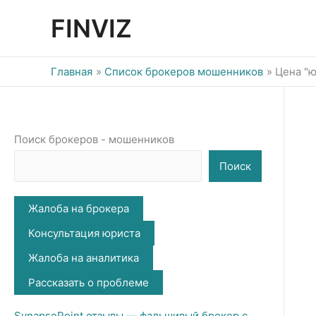
Перейти
FINVIZ
к
содержимому
Главная
Список брокеров мошенников
Цена "ю
Поиск брокеров - мошенников
Поиск
Жалоба на брокера
Консультация юриста
Жалоба на аналитика
Рассказать о проблеме
SynapsePoint отзывы — фальшивый брокер с