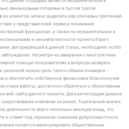
, что данная площадка является мошеннической и
льно финансовыми потерями и пустой тратой
s
ее клиентов, можно выделить ряд ключевых претензий.
тствие у представителей сервиса понимания
чественный функционал, а также на неуважительное и
фессионализме и некомпетентности проекта Expert
пании, фигурирующей в данной статье, необходимо особо
 заблуждение. Несмотря на заверения о многолетнем
тивной помощи пользователям в вопросах возврата
ак циничной ложью.Цель такого обмана очевидна –
в и обеспечить собственное финансовое благополучие
ем стаже работы, достаточно обратиться к объективным
и веб-сайта данного проекта. Дата регистрации домена
 существования компании на рынке. Тщательный анализ
ою деятельность всего несколько месяцев назад, что
те и ставит под серьезное сомнение добросовестность
компания пытается манипулировать общественным