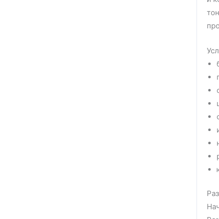
тон
про
Усл
Раз
Нач