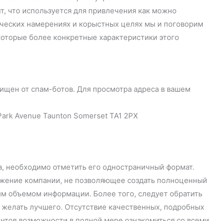
т, что используется для привлечения как можно
ческих намерениях и корыстных целях мы и поговорим
екоторые более конкретные характеристики этого
ищен от спам-ботов. Для просмотра адреса в вашем
Park Avenue Taunton Somerset TA1 2PX
та, необходимо отметить его одностраничный формат.
ожение компании, не позволяющее создать полноценный
им объемом информации. Более того, следует обратить
т желать лучшего. Отсутствие качественных, подробных
нтов возможности в полной мере ознакомиться со всеми