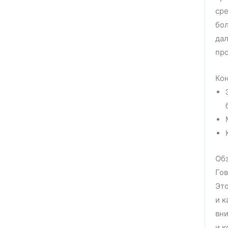
сре
бо
дал
про
Кон
Обз
Гов
Это
и к
вни
и 