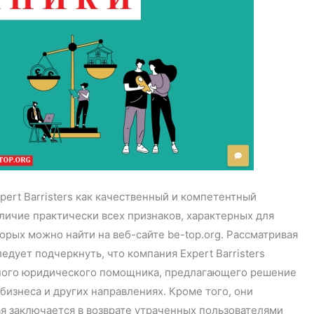
ert Barristers как качественный и компетентный
личие практически всех признаков, характерных для
рых можно найти на веб-сайте be-top.org. Рассматривая
дует подчеркнуть, что компания Expert Barristers
нного юридического помощника, предлагающего решение
бизнеса и других направлениях. Кроме того, они
я заключается в возврате утраченных пользователями