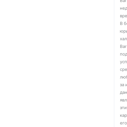
Bar
нед
вр
В б
юри
хал
Bar
под
усп
сре
лю
за 
дан
яв
эти
кар
его