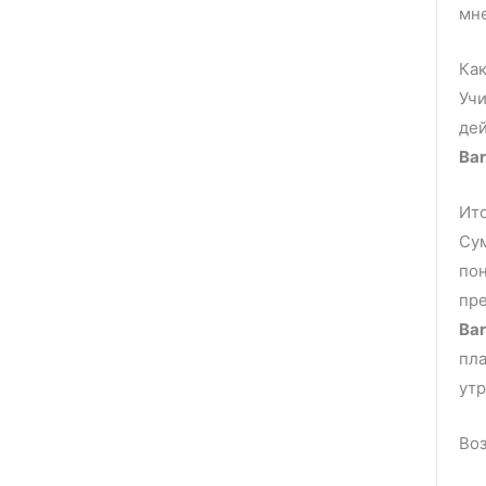
мне
Как
Учи
дей
Bar
Ит
Су
пон
пре
Bar
пла
утр
Во