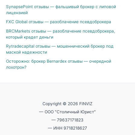
SynapsePoint отзывы — фальшивый брокер с липовой
лицензией
FXC Global отзывы — разоблачение псевдоброкера
BRCMarkets отзывы — разоблачение псевдоброкера,
который крадет деньги
Rytradecapital отзывы — мошеннический брокер под
маской надежности
Осторожно: брокер Bernardex отзывы — очередной
лохотрон?
Copyright © 2026 FINVIZ
— ООО "Столичный Юрист"
— 79637171823
— ИНН 9718218627