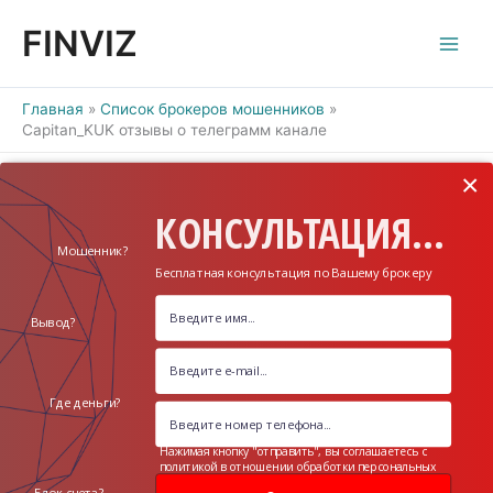
Перейти
FINVIZ
к
содержимому
Главная
Список брокеров мошенников
Capitan_KUK отзывы о телеграмм канале
×
КОНСУЛЬТАЦИЯ...
Мошенник?
Бесплатная консультация по Вашему брокеру
Вывод?
Где деньги?
Нажимая кнопку "отправить", вы соглашаетесь с
политикой в отношении обработки персональных
данных
Блок счета?