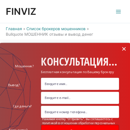
Перейти
FINVIZ
к
содержимому
Главная
Список брокеров мошенников
Bullquote МОШЕННИК отзывы и вывод денег
×
КОНСУЛЬТАЦИЯ...
Мошенник?
Бесплатная консультация по Вашему брокеру
Вывод?
Где деньги?
Нажимая кнопку "отправить", вы соглашаетесь с
политикой в отношении обработки персональных
данных
Блок счета?