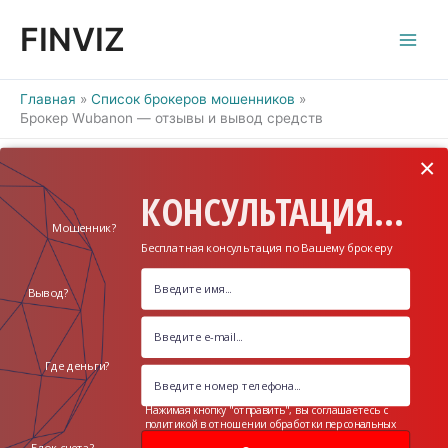
Перейти
FINVIZ
к
содержимому
Главная
Список брокеров мошенников
Брокер Wubanon — отзывы и вывод средств
×
КОНСУЛЬТАЦИЯ...
Мошенник?
Бесплатная консультация по Вашему брокеру
Вывод?
Где деньги?
Нажимая кнопку "отправить", вы соглашаетесь с
политикой в отношении обработки персональных
данных
Блок счета?