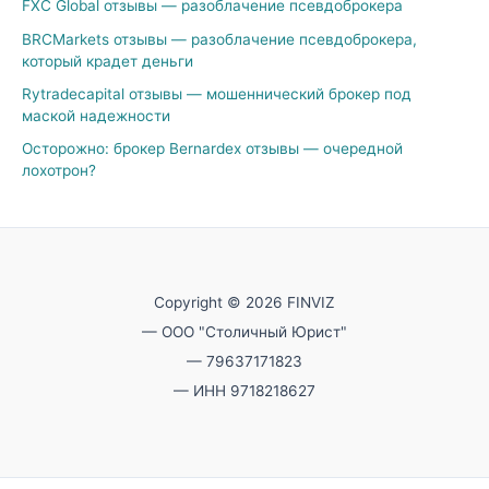
FXC Global отзывы — разоблачение псевдоброкера
BRCMarkets отзывы — разоблачение псевдоброкера,
который крадет деньги
Rytradecapital отзывы — мошеннический брокер под
маской надежности
Осторожно: брокер Bernardex отзывы — очередной
лохотрон?
Copyright © 2026 FINVIZ
— ООО "Столичный Юрист"
— 79637171823
— ИНН 9718218627