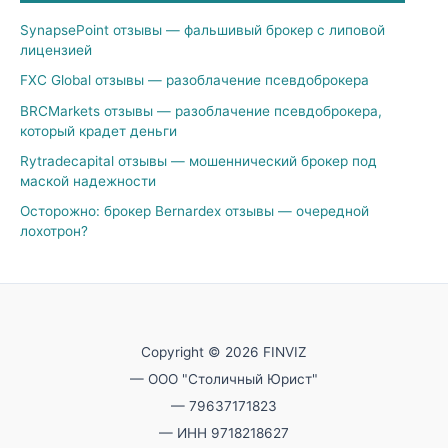
SynapsePoint отзывы — фальшивый брокер с липовой
лицензией
FXC Global отзывы — разоблачение псевдоброкера
BRCMarkets отзывы — разоблачение псевдоброкера,
который крадет деньги
Rytradecapital отзывы — мошеннический брокер под
маской надежности
Осторожно: брокер Bernardex отзывы — очередной
лохотрон?
Copyright © 2026 FINVIZ
— ООО "Столичный Юрист"
— 79637171823
— ИНН 9718218627