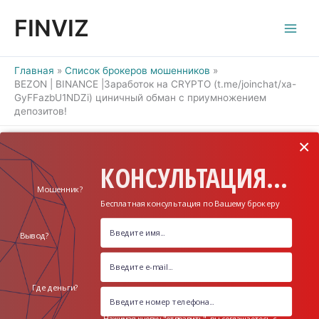
Перейти
FINVIZ
к
содержимому
Главная
Список брокеров мошенников
BEZON | BINANCE |Заработок на CRYPTO (t.me/joinchat/xa-
GyFFazbU1NDZi) циничный обман с приумножением
депозитов!
×
КОНСУЛЬТАЦИЯ...
Мошенник?
Бесплатная консультация по Вашему брокеру
Вывод?
Где деньги?
Нажимая кнопку "отправить", вы соглашаетесь с