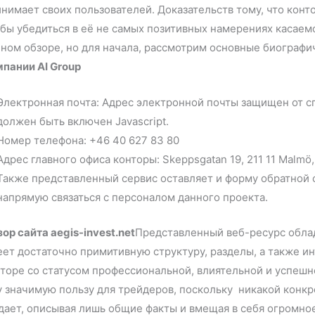
нимает своих пользователей. Доказательств тому, что конт
бы убедиться в её не самых позитивных намерениях касаемо
нном обзоре, но для начала, рассмотрим основные биогра
пании AI Group
Электронная почта: Адрес электронной почты защищен от с
должен быть включен Javascript.
Номер телефона: +46 40 627 83 80
Адрес главного офиса конторы: Skeppsgatan 19, 211 11 Malmö
Также представленный сервис оставляет и форму обратной 
напрямую связаться с персоналом данного проекта.
ор сайта aegis-invest.net
Представленный веб-ресурс обла
ет достаточно примитивную структуру, разделы, а также и
торе со статусом профессиональной, влиятельной и успешно
 значимую пользу для трейдеров, поскольку никакой конк
дает, описывая лишь общие факты и вмещая в себя огромн