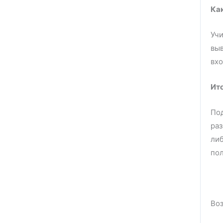
Как
Учи
выв
в
Ит
Под
раз
либ
по
Во