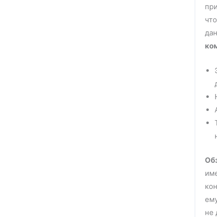
при
что
да
ком
Обз
име
кон
ему
не 