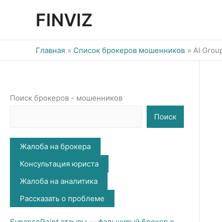
Перейти
FINVIZ
к
содержимому
Главная
Список брокеров мошенников
AI Gro
Поиск брокеров - мошенников
Поиск
Жалоба на брокера
Консультация юриста
Жалоба на аналитика
Рассказать о проблеме
SynapsePoint отзывы — фальшивый брокер с