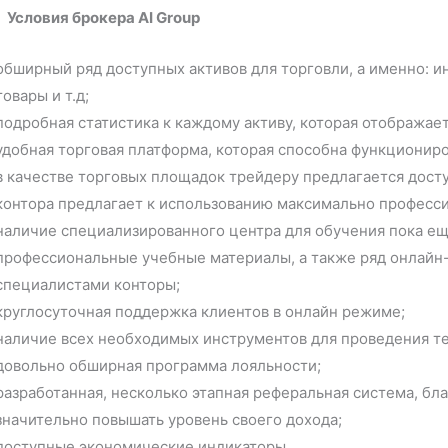
Условия брокера AI Group
обширный ряд доступных активов для торговли, а именно: и
товары и т.д;
подробная статистика к каждому активу, которая отображае
удобная торговая платформа, которая способна функционир
в качестве торговых площадок трейдеру предлагается доступ 
контора предлагает к использованию максимально професс
наличие специализированного центра для обучения пока ещ
профессиональные учебные материалы, а также ряд онлай
специалистами конторы;
круглосуточная поддержка клиентов в онлайн режиме;
наличие всех необходимых инструментов для проведения те
довольно обширная программа лояльности;
разработанная, несколько этапная реферальная система, бл
значительно повышать уровень своего дохода;
доступные экономические индикаторы.