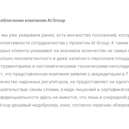
зоблачение компании AI Group
 мы уже указывали ранее, есть множество положений, кот
спективности сотрудничества с проектом AI Group. К таки
орых клиенты указывают на значимое количество не самых 
вольно некомпетентного и даже халатного персонала площа
трументарием и систематическими техническими неполадка
т, что представленная компания заявляя о аккредитации в 
ичество надежных регуляторов, не предоставляет ни одного
азательствах своим словам, в виде лицензий и сертификато
фиденциальности здесь не имеется, что лишь в очередной р
Group дешевый недоброкер, коих, согласно перечню обзор