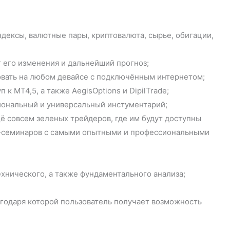
ндексы, валютные пары, криптовалюта, сырье, обигации,
т его изменения и дальнейший прогноз;
овать на любом девайсе с подключённым интернетом;
к МТ4,5, а также AegisOptions и DipilTrade;
иональный и универсальный инстументарий;
ё совсем зеленых трейдеров, где им будут доступны
н-семинаров с самыми опытными и профессиональными
хнического, а также фундаментального анализа;
агодаря которой пользователь получает возможность