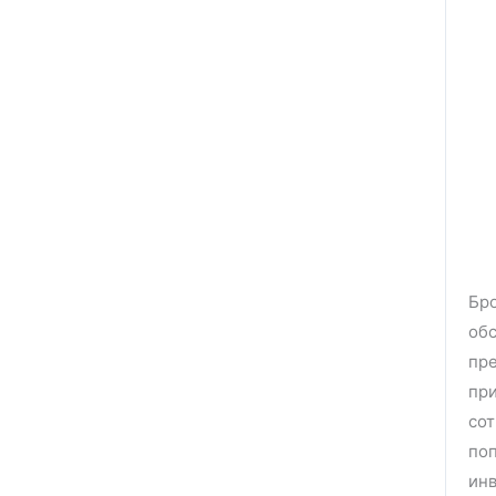
Бро
обс
пре
при
сот
поп
инв