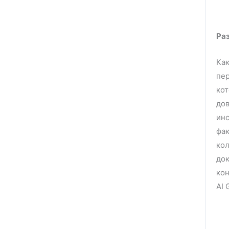
Ра
Как
пер
кот
до
инс
фак
кол
док
кон
AI 