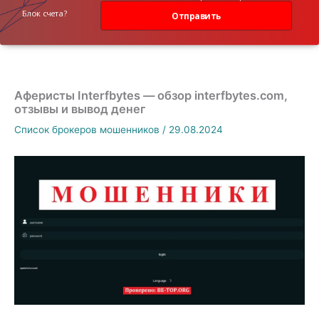
данных
Блок счета?
Отправить
Аферисты Interfbytes — обзор interfbytes.com,
отзывы и вывод денег
Список брокеров мошенников
/
29.08.2024