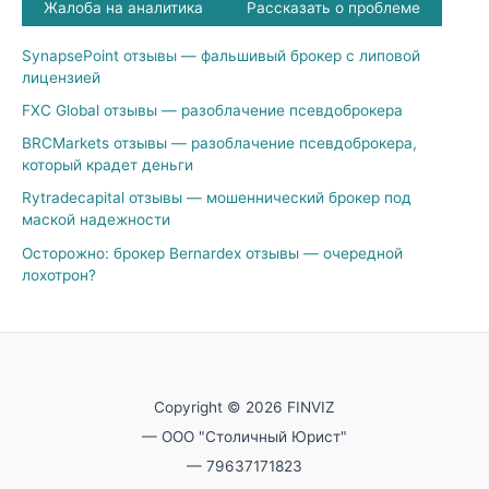
Жалоба на аналитика
Рассказать о проблеме
SynapsePoint отзывы — фальшивый брокер с липовой
лицензией
FXC Global отзывы — разоблачение псевдоброкера
BRCMarkets отзывы — разоблачение псевдоброкера,
который крадет деньги
Rytradecapital отзывы — мошеннический брокер под
маской надежности
Осторожно: брокер Bernardex отзывы — очередной
лохотрон?
Copyright © 2026 FINVIZ
— ООО "Столичный Юрист"
— 79637171823