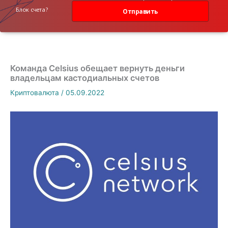
данных
Блок счета?
Отправить
Команда Celsius обещает вернуть деньги
владельцам кастодиальных счетов
Криптовалюта
/
05.09.2022