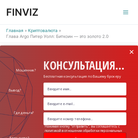
Перейти
FINVIZ
к
содержимому
Главная
Криптовалюта
Глава Argo Питер Уолл: Биткоин — это золото 2.0
×
КОНСУЛЬТАЦИЯ...
Мошенник?
Бесплатная консультация по Вашему брокеру
Вывод?
Где деньги?
Нажимая кнопку "отправить", вы соглашаетесь с
политикой в отношении обработки персональных
данных
Блок счета?