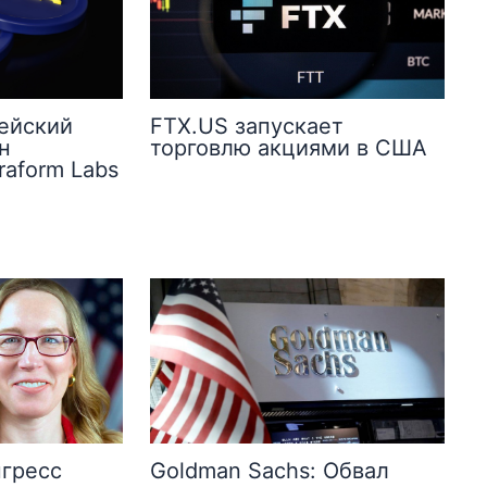
ейский
FTX.US запускает
н
торговлю акциями в США
raform Labs
нгресс
Goldman Sachs: Обвал