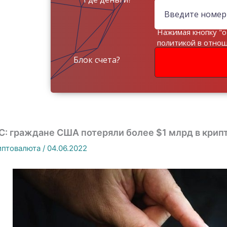
Нажимая кнопку "о
политикой в отно
данных
Блок счета?
C: граждане США потеряли более $1 млрд в крип
иптовалюта
/
04.06.2022