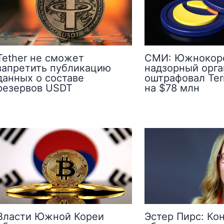
Tether не сможет
СМИ: Южнокор
запретить публикацию
надзорный орга
данных о составе
оштрафовал Ter
резервов USDT
на $78 млн
Власти Южной Кореи
Эстер Пирс: Ко