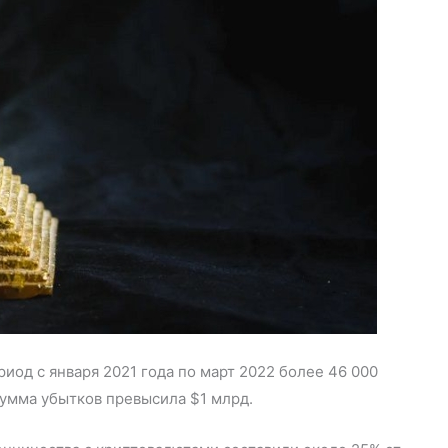
иод с января 2021 года по март 2022 более 46 000
умма убытков превысила $1 млрд.