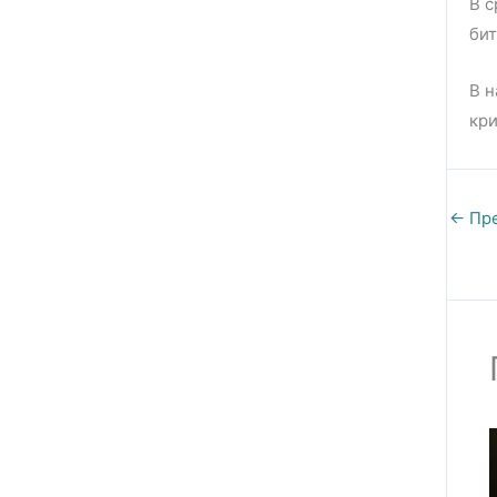
В с
бит
В 
кри
←
Пре