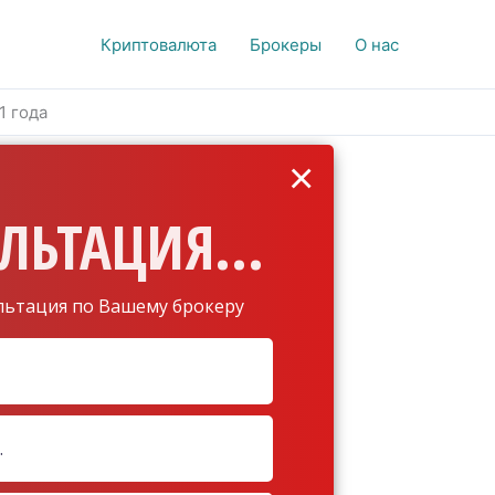
Криптовалюта
Брокеры
О нас
1 года
×
ЛЬТАЦИЯ...
льтация по Вашему брокеру