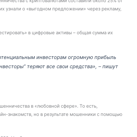
шенничества с криптовалютами составили около 25% от
х узнали о «выгодном предложении» через рекламу,
естировать» в цифровые активы – общая сумма их
отенциальным инвесторам огромную прибыль
нвесторы” теряют все свои средства», – пишут
шенничества в «любовной сфере». То есть,
айн-знакомств, но в результате мошенники с помощью