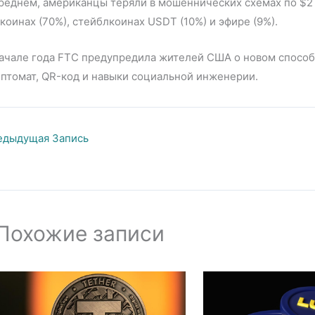
реднем, американцы теряли в мошеннических схемах по $2 
коинах (70%), стейблкоинах USDT (10%) и эфире (9%).
начале года FTC предупредила жителей США о новом спосо
птомат, QR-код и навыки социальной инженерии.
дыдущая Запись
Похожие записи