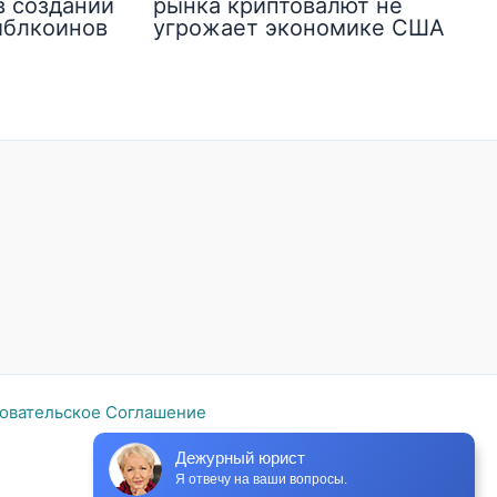
в создании
рынка криптовалют не
йблкоинов
угрожает экономике США
овательское Соглашение
Дежурный юрист
Я отвечу на ваши вопросы.