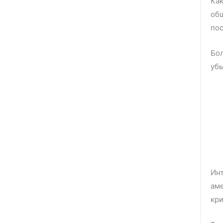
Как
об
пос
Бол
убы
Инт
аме
кри