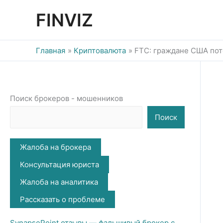
Перейти
FINVIZ
к
содержимому
Главная
Криптовалюта
FTC: граждане США поте
Поиск брокеров - мошенников
Поиск
Жалоба на брокера
Консультация юриста
Жалоба на аналитика
Рассказать о проблеме
SynapsePoint отзывы — фальшивый брокер с