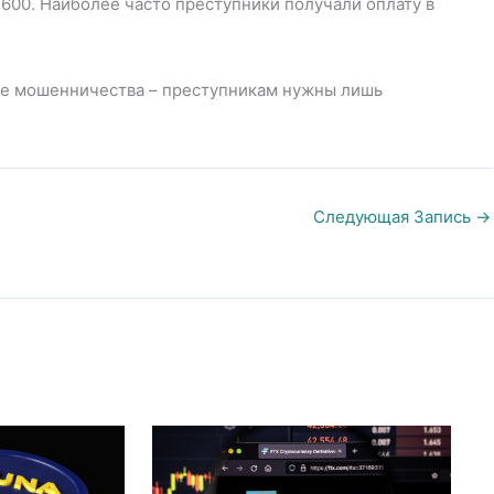
600. Наиболее часто преступники получали оплату в
бе мошенничества – преступникам нужны лишь
Следующая Запись
→