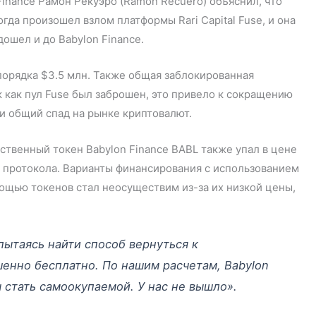
inance Рамон Рекуэро (Ramon Recuero) объяснил, что
огда произошел взлом платформы Rari Capital Fuse, и она
ошел и до Babylon Finance.
 порядка $3.5 млн. Также общая заблокированная
к как пул Fuse был заброшен, это привело к сокращению
 и общий спад на рынке криптовалют.
бственный токен Babylon Finance BABL также упал в цене
ы протокола. Варианты финансирования с использованием
мощью токенов стал неосуществим из-за их низкой цены,
пытаясь найти способ вернуться к
енно бесплатно. По нашим расчетам, Babylon
 стать самоокупаемой. У нас не вышло».