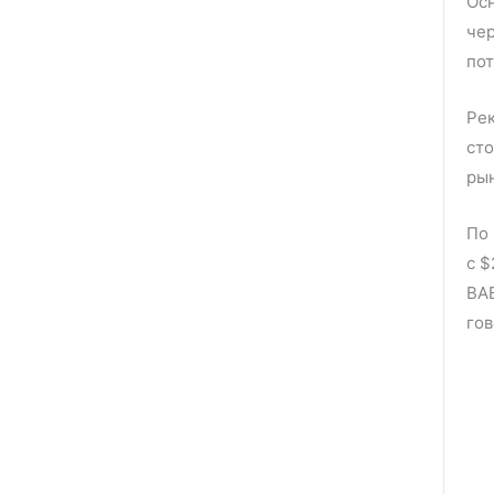
Осн
чер
пот
Рек
сто
рын
По 
с $
BAB
гов