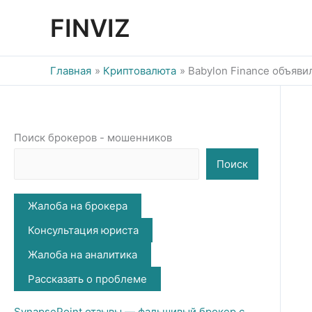
Перейти
FINVIZ
к
содержимому
Главная
Криптовалюта
Babylon Finance объяви
Поиск брокеров - мошенников
Поиск
Жалоба на брокера
Консультация юриста
Жалоба на аналитика
Рассказать о проблеме
SynapsePoint отзывы — фальшивый брокер с