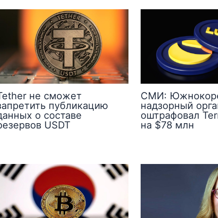
Tether не сможет
СМИ: Южнокор
запретить публикацию
надзорный орга
данных о составе
оштрафовал Ter
резервов USDT
на $78 млн