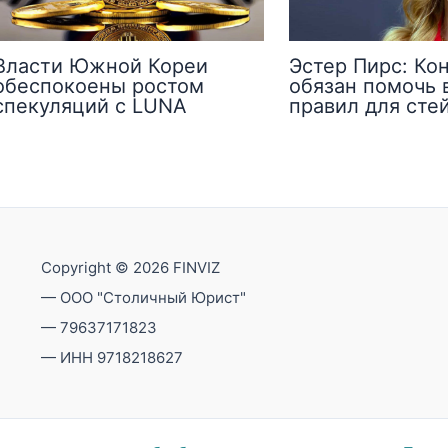
Власти Южной Кореи
Эстер Пирс: Ко
обеспокоены ростом
обязан помочь 
спекуляций с LUNA
правил для сте
Copyright © 2026 FINVIZ
— ООО "Столичный Юрист"
— 79637171823
— ИНН 9718218627