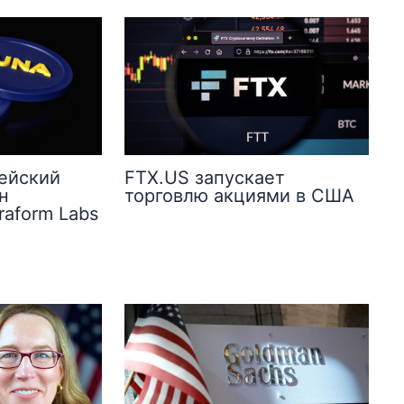
ейский
FTX.US запускает
н
торговлю акциями в США
raform Labs