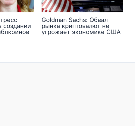
нгресс
Goldman Sachs: Обвал
в создании
рынка криптовалют не
йблкоинов
угрожает экономике США