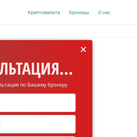
Криптовалюта
Брокеры
О нас
×
ЛЬТАЦИЯ...
льтация по Вашему брокеру