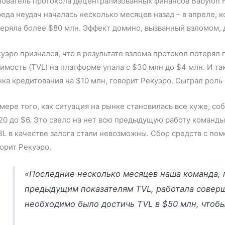
ователь протокола децентрализованных финансов Babylon F
еда неудач началась несколько месяцев назад – в апреле, к
еряла более $80 млн. Эффект домино, вызванный взломом, д
уэро признался, что в результате взлома протокол потерял
имость (TVL) на платформе упала с $30 млн до $4 млн. И та
ка кредитования на $10 млн, говорит Рекуэро. Сыграл роль
мере того, как ситуация на рынке становилась все хуже, со
20 до $6. Это свело на нет всю предыдущую работу команд
L в качестве залога стали невозможны. Сбор средств с по
орит Рекуэро.
«Последние несколько месяцев наша команда, 
предыдущим показателям TVL, работала соверш
необходимо было достичь TVL в $50 млн, чтобы