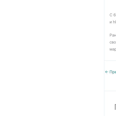
С 6
и h
Ра
сво
ма
←
Пре