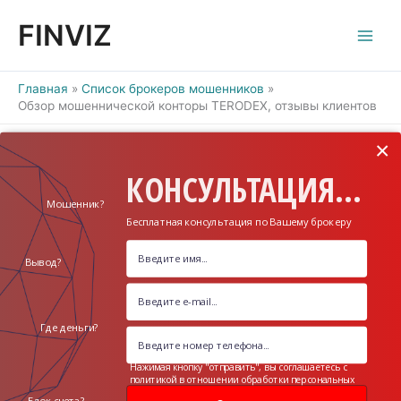
Перейти
FINVIZ
к
содержимому
Главная
Список брокеров мошенников
Обзор мошеннической конторы TERODEX, отзывы клиентов
×
КОНСУЛЬТАЦИЯ...
Мошенник?
Бесплатная консультация по Вашему брокеру
Вывод?
Где деньги?
Нажимая кнопку "отправить", вы соглашаетесь с
политикой в отношении обработки персональных
данных
Блок счета?