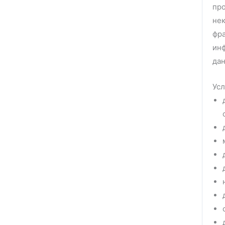
про
не
фра
инф
дан
Усл