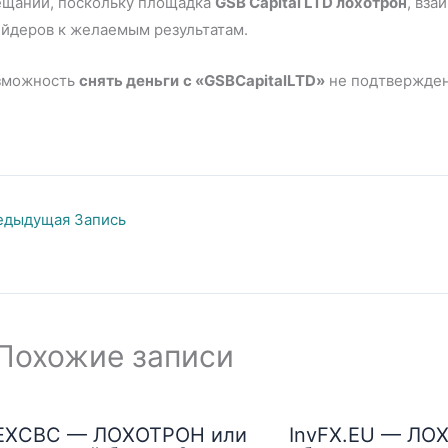
ещаний, поскольку площадка
GSB Capital LTD лохотрон
, вза
ейдеров к желаемым результатам.
зможность
снять деньги
с «GSBCapitalLTD»
не подтвержден
дыдущая Запись
Похожие записи
EXCBC — ЛОХОТРОН или
InvFX.EU — ЛО