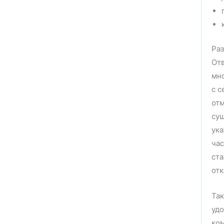
Раз
Отв
мн
с с
отм
сущ
ука
час
ста
отк
Так
удо
ком