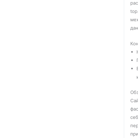
рас
top
мех
да
Кон
Обз
Сай
фас
себ
пер
при