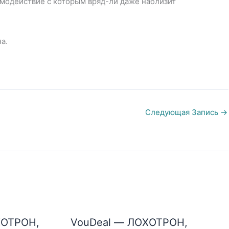
имодействие с которым вряд-ли даже наблизит
а.
Следующая Запись
→
ХОТРОН,
VouDeal — ЛОХОТРОН,