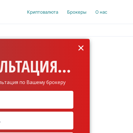
Криптовалюта
Брокеры
О нас
×
ЛЬТАЦИЯ...
льтация по Вашему брокеру