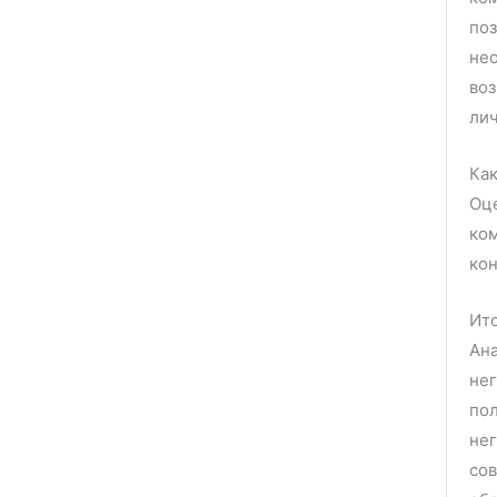
поз
нео
во
лич
Как
Оце
ком
ко
Ит
Ана
нег
пол
нег
сов