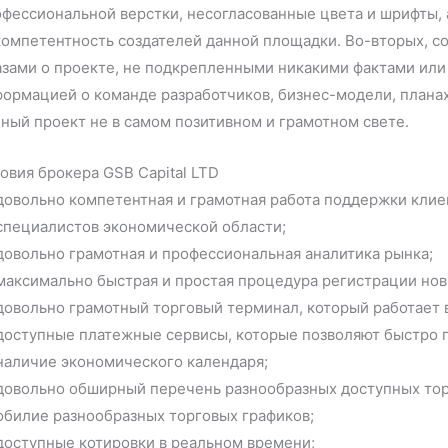
фессиональной верстки, несогласованные цвета и шрифты,
компетентность создателей данной площадки. Во-вторых, с
зами о проекте, не подкрепленными никакими фактами или
ормацией о команде разработчиков, бизнес-модели, планах
ный проект не в самом позитивном и грамотном свете.
овия брокера GSB Capital LTD
довольно компетентная и грамотная работа поддержки клие
специалистов экономической области;
довольно грамотная и профессиональная аналитика рынка;
максимально быстрая и простая процедура регистрации нов
довольно грамотный торговый терминал, который работает
доступные платежные сервисы, которые позволяют быстро 
наличие экономического календаря;
довольно обширный перечень разнообразных доступных тор
обилие разнообразных торговых графиков;
доступные котировки в реальном времени;