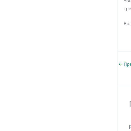
об
тр
Во
←
Пре