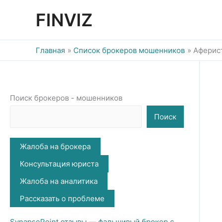
Перейти
FINVIZ
к
содержимому
Главная
Список брокеров мошенников
Аферист
Поиск брокеров - мошенников
Поиск
Жалоба на брокера
Консультация юриста
Жалоба на аналитика
Рассказать о проблеме
SynapsePoint отзывы — фальшивый брокер с