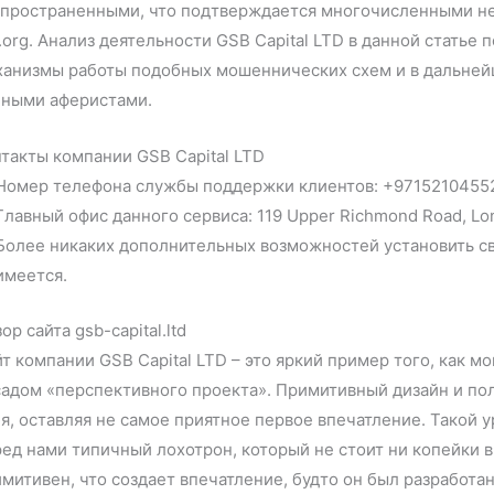
пространенными, что подтверждается многочисленными нег
.org. Анализ деятельности GSB Capital LTD в данной статье
анизмы работы подобных мошеннических схем и в дальнейш
нными аферистами.
такты компании GSB Capital LTD
Номер телефона службы поддержки клиентов: +9715210455
Главный офис данного сервиса: 119 Upper Richmond Road, Lo
Более никаких дополнительных возможностей установить св
имеется.
ор сайта gsb-capital.ltd
т компании GSB Capital LTD – это яркий пример того, как 
адом «перспективного проекта». Примитивный дизайн и пол
я, оставляя не самое приятное первое впечатление. Такой у
ед нами типичный лохотрон, который не стоит ни копейки в
митивен, что создает впечатление, будто он был разработа