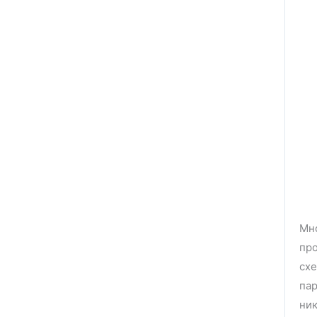
Мно
про
схе
пар
ник