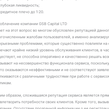
глубокая ликвидность;
кредитное плечо до 1:20.
облачение компании GSB Capital LTD
ет на этот вопрос во многом обусловлен репутацией данног
огочисленным жалобам пользователей, а именно анализиру
ерьезными проблемами, которые существенно повлияли на 
ечают крайне низкий уровень обслуживания клиентов, в ча
ествует, не способна оперативно и качественно решать во
зывают на несовершенство функционала сервиса, поскольк
то оказываются неэффективными и не соответствуют заявле
лкиваются с различными трудностями при работе с сервисо
ликам.
им образом, сложившаяся репутация сервиса является пря
влетворить потребности своих клиентов. Кроме того, вызы
пании. Отсутствие прозрачной информации о ее регистрац